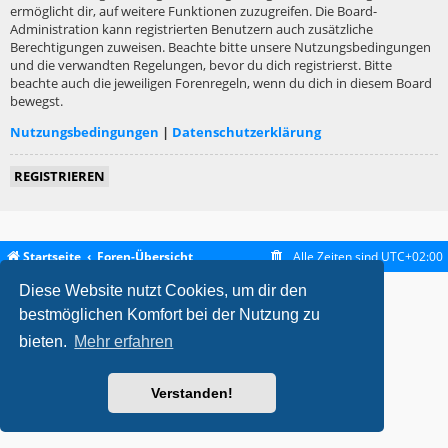
ermöglicht dir, auf weitere Funktionen zuzugreifen. Die Board-
Administration kann registrierten Benutzern auch zusätzliche
Berechtigungen zuweisen. Beachte bitte unsere Nutzungsbedingungen
und die verwandten Regelungen, bevor du dich registrierst. Bitte
beachte auch die jeweiligen Forenregeln, wenn du dich in diesem Board
bewegst.
Nutzungsbedingungen
|
Datenschutzerklärung
REGISTRIEREN
Startseite
Foren-Übersicht
Alle Zeiten sind
UTC+02:00
Diese Website nutzt Cookies, um dir den
metrolike style by
Eric Seguin
Updated for phpBB3.2 by
Ian Bradley
Powered by
phpBB
® Forum Software © phpBB Limited
bestmöglichen Komfort bei der Nutzung zu
Deutsche Übersetzung durch
phpBB.de
bieten.
Mehr erfahren
Datenschutz
|
Nutzungsbedingungen
Verstanden!