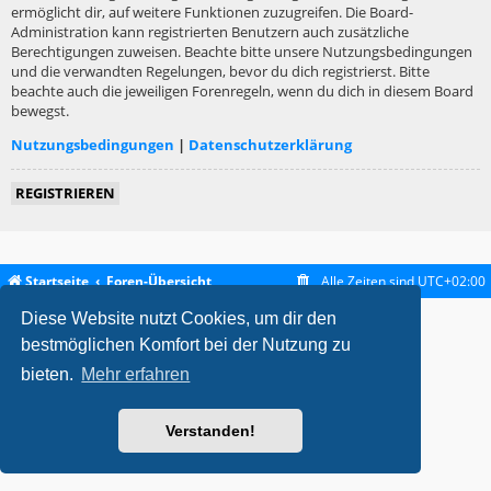
ermöglicht dir, auf weitere Funktionen zuzugreifen. Die Board-
Administration kann registrierten Benutzern auch zusätzliche
Berechtigungen zuweisen. Beachte bitte unsere Nutzungsbedingungen
und die verwandten Regelungen, bevor du dich registrierst. Bitte
beachte auch die jeweiligen Forenregeln, wenn du dich in diesem Board
bewegst.
Nutzungsbedingungen
|
Datenschutzerklärung
REGISTRIEREN
Startseite
Foren-Übersicht
Alle Zeiten sind
UTC+02:00
Diese Website nutzt Cookies, um dir den
metrolike style by
Eric Seguin
Updated for phpBB3.2 by
Ian Bradley
Powered by
phpBB
® Forum Software © phpBB Limited
bestmöglichen Komfort bei der Nutzung zu
Deutsche Übersetzung durch
phpBB.de
bieten.
Mehr erfahren
Datenschutz
|
Nutzungsbedingungen
Verstanden!