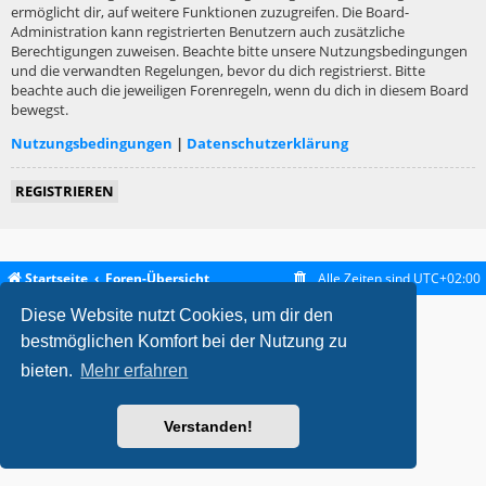
ermöglicht dir, auf weitere Funktionen zuzugreifen. Die Board-
Administration kann registrierten Benutzern auch zusätzliche
Berechtigungen zuweisen. Beachte bitte unsere Nutzungsbedingungen
und die verwandten Regelungen, bevor du dich registrierst. Bitte
beachte auch die jeweiligen Forenregeln, wenn du dich in diesem Board
bewegst.
Nutzungsbedingungen
|
Datenschutzerklärung
REGISTRIEREN
Startseite
Foren-Übersicht
Alle Zeiten sind
UTC+02:00
Diese Website nutzt Cookies, um dir den
metrolike style by
Eric Seguin
Updated for phpBB3.2 by
Ian Bradley
Powered by
phpBB
® Forum Software © phpBB Limited
bestmöglichen Komfort bei der Nutzung zu
Deutsche Übersetzung durch
phpBB.de
bieten.
Mehr erfahren
Datenschutz
|
Nutzungsbedingungen
Verstanden!