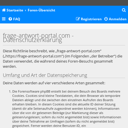
Startseite
Foren-Übersicht
FAQ
Registrieren
Anmelden
c
frage-antwort-portal.com -
Datenschutzerklärung
Diese Richtlinie beschreibt, wie „frage-antwort-portal.com“
(„https://frage-antwort-portal.com“) (im Folgenden „der Betreiber“) die
Daten verwendet, die während deines Foren-Besuchs gesammelt
werden.
Umfang und Art der Datenspeicherung
Deine Daten werden auf vier verschiedene Arten gesammelt:
Die Forensoftware phpBB erstellt bei deinem Besuch des Boards mehrere
Cookies. Cookies sind kleine Textdateien, die dein Browser als temporäre
Dateien ablegt und die zwischen den einzelnen Aufrufen des Boards
erhalten bleiben. In diesen Cookies sind die aktuelle ID deiner Sitzung
(damit dir alle Seitenaufrufe zugeordnet werden können), Informationen
über die von dir gelesenen Beiträge (zur Markierung dieser als
gelesen/ungelesen; sofern du nicht angemeldet bist) sowie Informationen
über deine Teilnahme an Umfragen (sofern du nicht angemeldet bist)
gespeichert. Ferner werden deine Benutzer-ID, ein