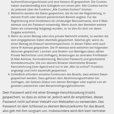
Authentifizierungsschlüssel und eine Session-ID gespeichert. Die Cookies
haben standardmäßig eine Gültigkeit von einem Jahr. Alle Cookies kannst
du jederzeit über die Funktion „Alle Cookies löschen“ löschen.
Weiterhin werden die Daten gespeichert, die du bei der Registrierung, in
deinem Profil oder deinem persönlichem Bereich angibst. Für die
Registrierung sind mindestens ein eindeutiger Benutzername, eine E-Mail-
Adresse und ein Passwort notwendig. Wenn durch den Betreiber weitere
Daten als notwendig festgelegt wurden, so ist dies für dich vor deren
Eingabe ersichtlich.
Wenn du einen Beitrag oder eine private Nachricht erstellst, so werden die
dort eingegebenen Daten ebenfalls gespeichert. Gleiches gilt, wenn du
einen Beitrag als Entwurf zwischenspeicherst. In diesen Fällen wird auch
deine IP-Adresse gespeichert. Die IP-Adresse wird weiterhin bei folgenden
Aktionen gespeichert: Löschen und Ändern von Beiträgen (dazu zählen
Private Nachrichten und Umfragen), Änderungen an zentralen Profildaten
(E-Mail-Adresse, Kontoaktivierung, Benutzer-Passwort) und gescheiterte
Anmeldeversuche. Die von deinem Browser übermittelte Browser-
Kennzeichnung (User Agent) wird nur in der „Wer ist online?“-Funktion
angezeigt und nicht dauerhaft gespeichert.
Schließlich erfordern einzelne Funktionen des Boards, dass weitere Daten
gespeichert werden. Dazu gehören dein Abstimmungsverhalten bei
Umfragen, der Gelesen-Status von deinen Beiträgen oder explizit von dir
gesetzte Lesezeichen oder Benachrichtigungsfunktionen.
Dein Passwort wird mit einer Einwege-Verschlüsselung (Hash)
gespeichert, so dass es sicher ist. Jedoch wird dir empfohlen, dieses
Passwort nicht auf einer Vielzahl von Webseiten zu verwenden. Das
Passwort ist dein Schlüssel zu deinem Benutzerkonto für das Board,
also geh mit ihm sorgsam um. Insbesondere wird dich kein Vertreter