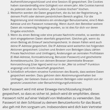
Authentifizierungsschlüssel und eine Session-ID gespeichert. Die Cookies
haben standardmäßig eine Gültigkeit von einem Jahr. Alle Cookies kannst
du jederzeit über die Funktion „Alle Cookies löschen“ löschen.
Weiterhin werden die Daten gespeichert, die du bei der Registrierung, in
deinem Profil oder deinem persönlichem Bereich angibst. Für die
Registrierung sind mindestens ein eindeutiger Benutzername, eine E-Mail-
Adresse und ein Passwort notwendig. Wenn durch den Betreiber weitere
Daten als notwendig festgelegt wurden, so ist dies für dich vor deren
Eingabe ersichtlich.
Wenn du einen Beitrag oder eine private Nachricht erstellst, so werden die
dort eingegebenen Daten ebenfalls gespeichert. Gleiches gilt, wenn du
einen Beitrag als Entwurf zwischenspeicherst. In diesen Fällen wird auch
deine IP-Adresse gespeichert. Die IP-Adresse wird weiterhin bei folgenden
Aktionen gespeichert: Löschen und Ändern von Beiträgen (dazu zählen
Private Nachrichten und Umfragen), Änderungen an zentralen Profildaten
(E-Mail-Adresse, Kontoaktivierung, Benutzer-Passwort) und gescheiterte
Anmeldeversuche. Die von deinem Browser übermittelte Browser-
Kennzeichnung (User Agent) wird nur in der „Wer ist online?“-Funktion
angezeigt und nicht dauerhaft gespeichert.
Schließlich erfordern einzelne Funktionen des Boards, dass weitere Daten
gespeichert werden. Dazu gehören dein Abstimmungsverhalten bei
Umfragen, der Gelesen-Status von deinen Beiträgen oder explizit von dir
gesetzte Lesezeichen oder Benachrichtigungsfunktionen.
Dein Passwort wird mit einer Einwege-Verschlüsselung (Hash)
gespeichert, so dass es sicher ist. Jedoch wird dir empfohlen, dieses
Passwort nicht auf einer Vielzahl von Webseiten zu verwenden. Das
Passwort ist dein Schlüssel zu deinem Benutzerkonto für das Board,
also geh mit ihm sorgsam um. Insbesondere wird dich kein Vertreter