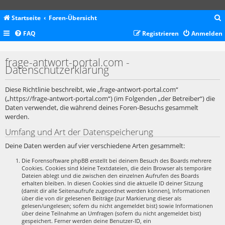
Startseite
Foren-Übersicht
FAQ
Registrieren
Anmelden
c
frage-antwort-portal.com -
Datenschutzerklärung
Diese Richtlinie beschreibt, wie „frage-antwort-portal.com“
(„https://frage-antwort-portal.com“) (im Folgenden „der Betreiber“) die
Daten verwendet, die während deines Foren-Besuchs gesammelt
werden.
Umfang und Art der Datenspeicherung
Deine Daten werden auf vier verschiedene Arten gesammelt:
Die Forensoftware phpBB erstellt bei deinem Besuch des Boards mehrere
Cookies. Cookies sind kleine Textdateien, die dein Browser als temporäre
Dateien ablegt und die zwischen den einzelnen Aufrufen des Boards
erhalten bleiben. In diesen Cookies sind die aktuelle ID deiner Sitzung
(damit dir alle Seitenaufrufe zugeordnet werden können), Informationen
über die von dir gelesenen Beiträge (zur Markierung dieser als
gelesen/ungelesen; sofern du nicht angemeldet bist) sowie Informationen
über deine Teilnahme an Umfragen (sofern du nicht angemeldet bist)
gespeichert. Ferner werden deine Benutzer-ID, ein