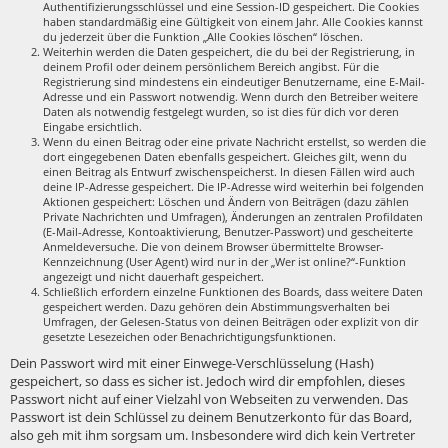
Authentifizierungsschlüssel und eine Session-ID gespeichert. Die Cookies
haben standardmäßig eine Gültigkeit von einem Jahr. Alle Cookies kannst
du jederzeit über die Funktion „Alle Cookies löschen“ löschen.
Weiterhin werden die Daten gespeichert, die du bei der Registrierung, in
deinem Profil oder deinem persönlichem Bereich angibst. Für die
Registrierung sind mindestens ein eindeutiger Benutzername, eine E-Mail-
Adresse und ein Passwort notwendig. Wenn durch den Betreiber weitere
Daten als notwendig festgelegt wurden, so ist dies für dich vor deren
Eingabe ersichtlich.
Wenn du einen Beitrag oder eine private Nachricht erstellst, so werden die
dort eingegebenen Daten ebenfalls gespeichert. Gleiches gilt, wenn du
einen Beitrag als Entwurf zwischenspeicherst. In diesen Fällen wird auch
deine IP-Adresse gespeichert. Die IP-Adresse wird weiterhin bei folgenden
Aktionen gespeichert: Löschen und Ändern von Beiträgen (dazu zählen
Private Nachrichten und Umfragen), Änderungen an zentralen Profildaten
(E-Mail-Adresse, Kontoaktivierung, Benutzer-Passwort) und gescheiterte
Anmeldeversuche. Die von deinem Browser übermittelte Browser-
Kennzeichnung (User Agent) wird nur in der „Wer ist online?“-Funktion
angezeigt und nicht dauerhaft gespeichert.
Schließlich erfordern einzelne Funktionen des Boards, dass weitere Daten
gespeichert werden. Dazu gehören dein Abstimmungsverhalten bei
Umfragen, der Gelesen-Status von deinen Beiträgen oder explizit von dir
gesetzte Lesezeichen oder Benachrichtigungsfunktionen.
Dein Passwort wird mit einer Einwege-Verschlüsselung (Hash)
gespeichert, so dass es sicher ist. Jedoch wird dir empfohlen, dieses
Passwort nicht auf einer Vielzahl von Webseiten zu verwenden. Das
Passwort ist dein Schlüssel zu deinem Benutzerkonto für das Board,
also geh mit ihm sorgsam um. Insbesondere wird dich kein Vertreter