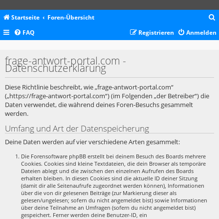
Startseite
Foren-Übersicht
FAQ
Registrieren
Anmelden
c
frage-antwort-portal.com -
Datenschutzerklärung
Diese Richtlinie beschreibt, wie „frage-antwort-portal.com“
(„https://frage-antwort-portal.com“) (im Folgenden „der Betreiber“) die
Daten verwendet, die während deines Foren-Besuchs gesammelt
werden.
Umfang und Art der Datenspeicherung
Deine Daten werden auf vier verschiedene Arten gesammelt:
Die Forensoftware phpBB erstellt bei deinem Besuch des Boards mehrere
Cookies. Cookies sind kleine Textdateien, die dein Browser als temporäre
Dateien ablegt und die zwischen den einzelnen Aufrufen des Boards
erhalten bleiben. In diesen Cookies sind die aktuelle ID deiner Sitzung
(damit dir alle Seitenaufrufe zugeordnet werden können), Informationen
über die von dir gelesenen Beiträge (zur Markierung dieser als
gelesen/ungelesen; sofern du nicht angemeldet bist) sowie Informationen
über deine Teilnahme an Umfragen (sofern du nicht angemeldet bist)
gespeichert. Ferner werden deine Benutzer-ID, ein