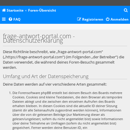
Startseite
Foren-Übersicht
FAQ
Registrieren
Anmelden
c
frage-antwort-portal.com -
Datenschutzerklärung
Diese Richtlinie beschreibt, wie „frage-antwort-portal.com“
(„https://frage-antwort-portal.com“) (im Folgenden „der Betreiber“) die
Daten verwendet, die während deines Foren-Besuchs gesammelt
werden.
Umfang und Art der Datenspeicherung
Deine Daten werden auf vier verschiedene Arten gesammelt:
Die Forensoftware phpBB erstellt bei deinem Besuch des Boards mehrere
Cookies. Cookies sind kleine Textdateien, die dein Browser als temporäre
Dateien ablegt und die zwischen den einzelnen Aufrufen des Boards
erhalten bleiben. In diesen Cookies sind die aktuelle ID deiner Sitzung
(damit dir alle Seitenaufrufe zugeordnet werden können), Informationen
über die von dir gelesenen Beiträge (zur Markierung dieser als
gelesen/ungelesen; sofern du nicht angemeldet bist) sowie Informationen
über deine Teilnahme an Umfragen (sofern du nicht angemeldet bist)
gespeichert. Ferner werden deine Benutzer-ID, ein