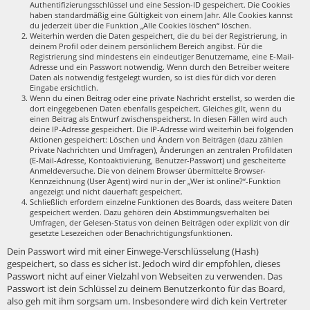
Authentifizierungsschlüssel und eine Session-ID gespeichert. Die Cookies
haben standardmäßig eine Gültigkeit von einem Jahr. Alle Cookies kannst
du jederzeit über die Funktion „Alle Cookies löschen“ löschen.
Weiterhin werden die Daten gespeichert, die du bei der Registrierung, in
deinem Profil oder deinem persönlichem Bereich angibst. Für die
Registrierung sind mindestens ein eindeutiger Benutzername, eine E-Mail-
Adresse und ein Passwort notwendig. Wenn durch den Betreiber weitere
Daten als notwendig festgelegt wurden, so ist dies für dich vor deren
Eingabe ersichtlich.
Wenn du einen Beitrag oder eine private Nachricht erstellst, so werden die
dort eingegebenen Daten ebenfalls gespeichert. Gleiches gilt, wenn du
einen Beitrag als Entwurf zwischenspeicherst. In diesen Fällen wird auch
deine IP-Adresse gespeichert. Die IP-Adresse wird weiterhin bei folgenden
Aktionen gespeichert: Löschen und Ändern von Beiträgen (dazu zählen
Private Nachrichten und Umfragen), Änderungen an zentralen Profildaten
(E-Mail-Adresse, Kontoaktivierung, Benutzer-Passwort) und gescheiterte
Anmeldeversuche. Die von deinem Browser übermittelte Browser-
Kennzeichnung (User Agent) wird nur in der „Wer ist online?“-Funktion
angezeigt und nicht dauerhaft gespeichert.
Schließlich erfordern einzelne Funktionen des Boards, dass weitere Daten
gespeichert werden. Dazu gehören dein Abstimmungsverhalten bei
Umfragen, der Gelesen-Status von deinen Beiträgen oder explizit von dir
gesetzte Lesezeichen oder Benachrichtigungsfunktionen.
Dein Passwort wird mit einer Einwege-Verschlüsselung (Hash)
gespeichert, so dass es sicher ist. Jedoch wird dir empfohlen, dieses
Passwort nicht auf einer Vielzahl von Webseiten zu verwenden. Das
Passwort ist dein Schlüssel zu deinem Benutzerkonto für das Board,
also geh mit ihm sorgsam um. Insbesondere wird dich kein Vertreter