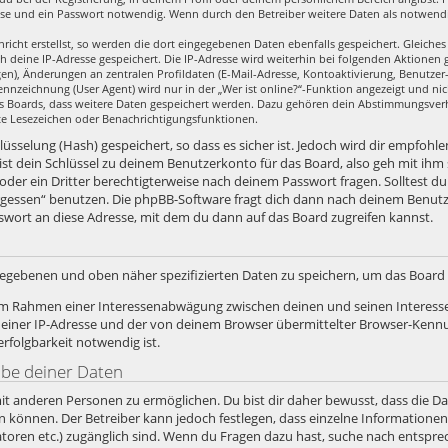
se und ein Passwort notwendig. Wenn durch den Betreiber weitere Daten als notwendig 
richt erstellst, so werden die dort eingegebenen Daten ebenfalls gespeichert. Gleiches 
ch deine IP-Adresse gespeichert. Die IP-Adresse wird weiterhin bei folgenden Aktione
en), Änderungen an zentralen Profildaten (E-Mail-Adresse, Kontoaktivierung, Benutze
nzeichnung (User Agent) wird nur in der „Wer ist online?“-Funktion angezeigt und nic
es Boards, dass weitere Daten gespeichert werden. Dazu gehören dein Abstimmungsver
zte Lesezeichen oder Benachrichtigungsfunktionen.
sselung (Hash) gespeichert, so dass es sicher ist. Jedoch wird dir empfohlen
st dein Schlüssel zu deinem Benutzerkonto für das Board, also geh mit ihm
 oder ein Dritter berechtigterweise nach deinem Passwort fragen. Solltest d
rgessen“ benutzen. Die phpBB-Software fragt dich dann nach deinem Benut
swort an diese Adresse, mit dem du dann auf das Board zugreifen kannst.
ngegebenen und oben näher spezifizierten Daten zu speichern, um das Boar
, im Rahmen einer Interessenabwägung zwischen deinen und seinen Interesse
iner IP-Adresse und der von deinem Browser übermittelter Browser-Kennun
folgbarkeit notwendig ist.
abe deiner Daten
it anderen Personen zu ermöglichen. Du bist dir daher bewusst, dass die Date
ein können. Der Betreiber kann jedoch festlegen, dass einzelne Informatione
stratoren etc.) zugänglich sind. Wenn du Fragen dazu hast, suche nach ents