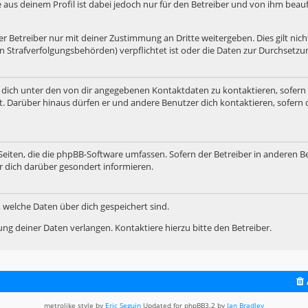
e aus deinem Profil ist dabei jedoch nur für den Betreiber und von ihm bea
 Betreiber nur mit deiner Zustimmung an Dritte weitergeben. Dies gilt nicht
n Strafverfolgungsbehörden) verpflichtet ist oder die Daten zur Durchsetzung
 dich unter den von dir angegebenen Kontaktdaten zu kontaktieren, sofern 
t. Darüber hinaus dürfen er und andere Benutzer dich kontaktieren, sofern 
 Seiten, die die phpBB-Software umfassen. Sofern der Betreiber in anderen B
r dich darüber gesondert informieren.
t, welche Daten über dich gespeichert sind.
ng deiner Daten verlangen. Kontaktiere hierzu bitte den Betreiber.
metrolike style by
Eric Seguin
Updated for phpBB3.2 by
Ian Bradley