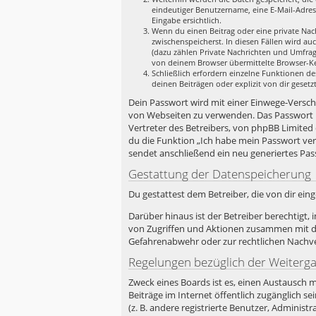
eindeutiger Benutzername, eine E-Mail-Adres
Eingabe ersichtlich.
Wenn du einen Beitrag oder eine private Nach
zwischenspeicherst. In diesen Fällen wird au
(dazu zählen Private Nachrichten und Umfrag
von deinem Browser übermittelte Browser-Ken
Schließlich erfordern einzelne Funktionen d
deinen Beiträgen oder explizit von dir geset
Dein Passwort wird mit einer Einwege-Verschlü
von Webseiten zu verwenden. Das Passwort i
Vertreter des Betreibers, von phpBB Limited
du die Funktion „Ich habe mein Passwort ve
sendet anschließend ein neu generiertes Pas
Gestattung der Datenspeicherung
Du gestattest dem Betreiber, die von dir ei
Darüber hinaus ist der Betreiber berechtigt
von Zugriffen und Aktionen zusammen mit de
Gefahrenabwehr oder zur rechtlichen Nachver
Regelungen bezüglich der Weiterg
Zweck eines Boards ist es, einen Austausch m
Beiträge im Internet öffentlich zugänglich s
(z. B. andere registrierte Benutzer, Admini