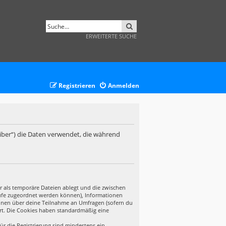
SUCHE
ERWEITERTE SUCHE
Registrieren
Anmelden
eiber“) die Daten verwendet, die während
r als temporäre Dateien ablegt und die zwischen
ufrufe zugeordnet werden können), Informationen
tionen über deine Teilnahme an Umfragen (sofern du
ert. Die Cookies haben standardmäßig eine
ür die Registrierung sind mindestens ein