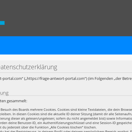
Datenschutzerklärung
ort-portal.com“ („https://frage-antwort-portal.com“) (im Folgenden „der Betr
rung
rten gesammelt:
 Besuch des Boards mehrere Cookies. Cookies sind kleine Textdateien, die dein Browse
leiben. In diesen Cookies sind die aktuelle ID deiner Sitzung (damit dir alle Seitena
rkierung dieser als gelesen/ungelesen; sofern du nicht angemeldet bist) sowie Informa
erden deine Benutzer-ID, ein Authentifizierungsschlüssel und eine Session-ID gespeich
t du jederzeit über die Funktion „Alle Cookies löschen“ löschen.
du bei der Registrierung, in deinem Profil oder deinem persönlichem Bereich angibst. F