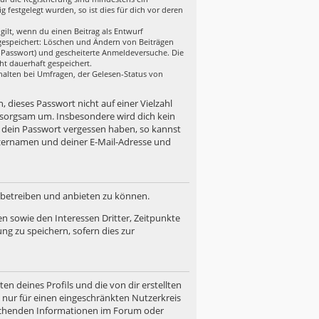
festgelegt wurden, so ist dies für dich vor deren
gilt, wenn du einen Beitrag als Entwurf
n gespeichert: Löschen und Ändern von Beiträgen
r-Passwort) und gescheiterte Anmeldeversuche. Die
ht dauerhaft gespeichert.
halten bei Umfragen, der Gelesen-Status von
, dieses Passwort nicht auf einer Vielzahl
 sorgsam um. Insbesondere wird dich kein
u dein Passwort vergessen haben, so kannst
zernamen und deiner E-Mail-Adresse und
d betreiben und anbieten zu können.
n sowie den Interessen Dritter, Zeitpunkte
g zu speichern, sofern dies zur
n deines Profils und die von dir erstellten
n nur für einen eingeschränkten Nutzerkreis
prechenden Informationen im Forum oder