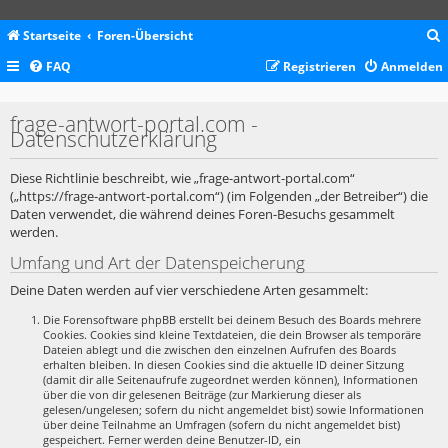
Startseite
Foren-Übersicht
FAQ
Registrieren
Anmelden
c
frage-antwort-portal.com -
Datenschutzerklärung
Diese Richtlinie beschreibt, wie „frage-antwort-portal.com“
(„https://frage-antwort-portal.com“) (im Folgenden „der Betreiber“) die
Daten verwendet, die während deines Foren-Besuchs gesammelt
werden.
Umfang und Art der Datenspeicherung
Deine Daten werden auf vier verschiedene Arten gesammelt:
Die Forensoftware phpBB erstellt bei deinem Besuch des Boards mehrere
Cookies. Cookies sind kleine Textdateien, die dein Browser als temporäre
Dateien ablegt und die zwischen den einzelnen Aufrufen des Boards
erhalten bleiben. In diesen Cookies sind die aktuelle ID deiner Sitzung
(damit dir alle Seitenaufrufe zugeordnet werden können), Informationen
über die von dir gelesenen Beiträge (zur Markierung dieser als
gelesen/ungelesen; sofern du nicht angemeldet bist) sowie Informationen
über deine Teilnahme an Umfragen (sofern du nicht angemeldet bist)
gespeichert. Ferner werden deine Benutzer-ID, ein