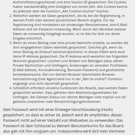
Authentifizierungsschlüssel und eine Session-ID gespeichert. Die Cookies
haben standardmäßig eine Gültigkeit von einem Jahr. Alle Cookies kannst
du jederzeit über die Funktion „Alle Cookies löschen“ löschen.
Weiterhin werden die Daten gespeichert, die du bei der Registrierung, in
deinem Profil oder deinem persönlichem Bereich angibst. Für die
Registrierung sind mindestens ein eindeutiger Benutzername, eine E-Mail-
Adresse und ein Passwort notwendig. Wenn durch den Betreiber weitere
Daten als notwendig festgelegt wurden, so ist dies für dich vor deren
Eingabe ersichtlich.
Wenn du einen Beitrag oder eine private Nachricht erstellst, so werden die
dort eingegebenen Daten ebenfalls gespeichert. Gleiches gilt, wenn du
einen Beitrag als Entwurf zwischenspeicherst. In diesen Fällen wird auch
deine IP-Adresse gespeichert. Die IP-Adresse wird weiterhin bei folgenden
Aktionen gespeichert: Löschen und Ändern von Beiträgen (dazu zählen
Private Nachrichten und Umfragen), Änderungen an zentralen Profildaten
(E-Mail-Adresse, Kontoaktivierung, Benutzer-Passwort) und gescheiterte
Anmeldeversuche. Die von deinem Browser übermittelte Browser-
Kennzeichnung (User Agent) wird nur in der „Wer ist online?“-Funktion
angezeigt und nicht dauerhaft gespeichert.
Schließlich erfordern einzelne Funktionen des Boards, dass weitere Daten
gespeichert werden. Dazu gehören dein Abstimmungsverhalten bei
Umfragen, der Gelesen-Status von deinen Beiträgen oder explizit von dir
gesetzte Lesezeichen oder Benachrichtigungsfunktionen.
Dein Passwort wird mit einer Einwege-Verschlüsselung (Hash)
gespeichert, so dass es sicher ist. Jedoch wird dir empfohlen, dieses
Passwort nicht auf einer Vielzahl von Webseiten zu verwenden. Das
Passwort ist dein Schlüssel zu deinem Benutzerkonto für das Board,
also geh mit ihm sorgsam um. Insbesondere wird dich kein Vertreter