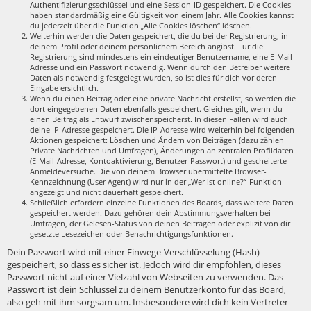
Authentifizierungsschlüssel und eine Session-ID gespeichert. Die Cookies
haben standardmäßig eine Gültigkeit von einem Jahr. Alle Cookies kannst
du jederzeit über die Funktion „Alle Cookies löschen“ löschen.
Weiterhin werden die Daten gespeichert, die du bei der Registrierung, in
deinem Profil oder deinem persönlichem Bereich angibst. Für die
Registrierung sind mindestens ein eindeutiger Benutzername, eine E-Mail-
Adresse und ein Passwort notwendig. Wenn durch den Betreiber weitere
Daten als notwendig festgelegt wurden, so ist dies für dich vor deren
Eingabe ersichtlich.
Wenn du einen Beitrag oder eine private Nachricht erstellst, so werden die
dort eingegebenen Daten ebenfalls gespeichert. Gleiches gilt, wenn du
einen Beitrag als Entwurf zwischenspeicherst. In diesen Fällen wird auch
deine IP-Adresse gespeichert. Die IP-Adresse wird weiterhin bei folgenden
Aktionen gespeichert: Löschen und Ändern von Beiträgen (dazu zählen
Private Nachrichten und Umfragen), Änderungen an zentralen Profildaten
(E-Mail-Adresse, Kontoaktivierung, Benutzer-Passwort) und gescheiterte
Anmeldeversuche. Die von deinem Browser übermittelte Browser-
Kennzeichnung (User Agent) wird nur in der „Wer ist online?“-Funktion
angezeigt und nicht dauerhaft gespeichert.
Schließlich erfordern einzelne Funktionen des Boards, dass weitere Daten
gespeichert werden. Dazu gehören dein Abstimmungsverhalten bei
Umfragen, der Gelesen-Status von deinen Beiträgen oder explizit von dir
gesetzte Lesezeichen oder Benachrichtigungsfunktionen.
Dein Passwort wird mit einer Einwege-Verschlüsselung (Hash)
gespeichert, so dass es sicher ist. Jedoch wird dir empfohlen, dieses
Passwort nicht auf einer Vielzahl von Webseiten zu verwenden. Das
Passwort ist dein Schlüssel zu deinem Benutzerkonto für das Board,
also geh mit ihm sorgsam um. Insbesondere wird dich kein Vertreter