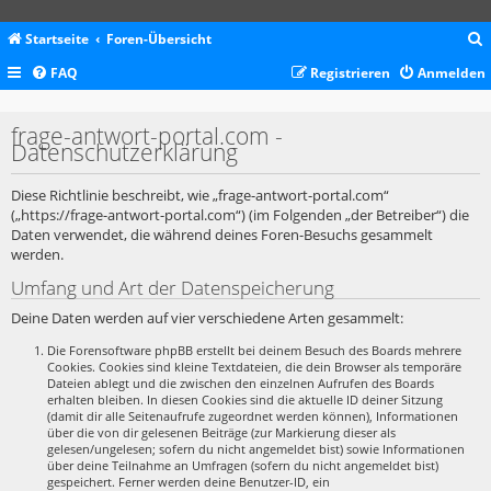
Startseite
Foren-Übersicht
FAQ
Registrieren
Anmelden
c
frage-antwort-portal.com -
Datenschutzerklärung
Diese Richtlinie beschreibt, wie „frage-antwort-portal.com“
(„https://frage-antwort-portal.com“) (im Folgenden „der Betreiber“) die
Daten verwendet, die während deines Foren-Besuchs gesammelt
werden.
Umfang und Art der Datenspeicherung
Deine Daten werden auf vier verschiedene Arten gesammelt:
Die Forensoftware phpBB erstellt bei deinem Besuch des Boards mehrere
Cookies. Cookies sind kleine Textdateien, die dein Browser als temporäre
Dateien ablegt und die zwischen den einzelnen Aufrufen des Boards
erhalten bleiben. In diesen Cookies sind die aktuelle ID deiner Sitzung
(damit dir alle Seitenaufrufe zugeordnet werden können), Informationen
über die von dir gelesenen Beiträge (zur Markierung dieser als
gelesen/ungelesen; sofern du nicht angemeldet bist) sowie Informationen
über deine Teilnahme an Umfragen (sofern du nicht angemeldet bist)
gespeichert. Ferner werden deine Benutzer-ID, ein