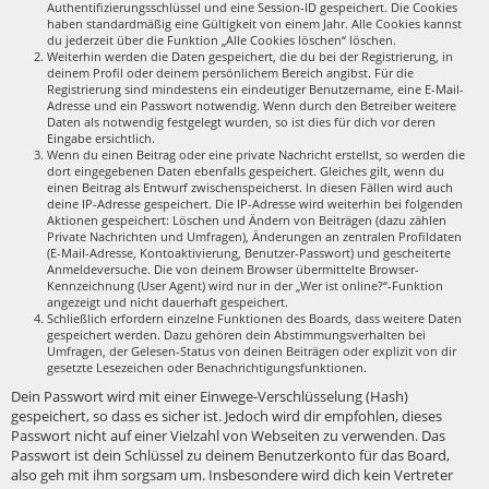
Authentifizierungsschlüssel und eine Session-ID gespeichert. Die Cookies
haben standardmäßig eine Gültigkeit von einem Jahr. Alle Cookies kannst
du jederzeit über die Funktion „Alle Cookies löschen“ löschen.
Weiterhin werden die Daten gespeichert, die du bei der Registrierung, in
deinem Profil oder deinem persönlichem Bereich angibst. Für die
Registrierung sind mindestens ein eindeutiger Benutzername, eine E-Mail-
Adresse und ein Passwort notwendig. Wenn durch den Betreiber weitere
Daten als notwendig festgelegt wurden, so ist dies für dich vor deren
Eingabe ersichtlich.
Wenn du einen Beitrag oder eine private Nachricht erstellst, so werden die
dort eingegebenen Daten ebenfalls gespeichert. Gleiches gilt, wenn du
einen Beitrag als Entwurf zwischenspeicherst. In diesen Fällen wird auch
deine IP-Adresse gespeichert. Die IP-Adresse wird weiterhin bei folgenden
Aktionen gespeichert: Löschen und Ändern von Beiträgen (dazu zählen
Private Nachrichten und Umfragen), Änderungen an zentralen Profildaten
(E-Mail-Adresse, Kontoaktivierung, Benutzer-Passwort) und gescheiterte
Anmeldeversuche. Die von deinem Browser übermittelte Browser-
Kennzeichnung (User Agent) wird nur in der „Wer ist online?“-Funktion
angezeigt und nicht dauerhaft gespeichert.
Schließlich erfordern einzelne Funktionen des Boards, dass weitere Daten
gespeichert werden. Dazu gehören dein Abstimmungsverhalten bei
Umfragen, der Gelesen-Status von deinen Beiträgen oder explizit von dir
gesetzte Lesezeichen oder Benachrichtigungsfunktionen.
Dein Passwort wird mit einer Einwege-Verschlüsselung (Hash)
gespeichert, so dass es sicher ist. Jedoch wird dir empfohlen, dieses
Passwort nicht auf einer Vielzahl von Webseiten zu verwenden. Das
Passwort ist dein Schlüssel zu deinem Benutzerkonto für das Board,
also geh mit ihm sorgsam um. Insbesondere wird dich kein Vertreter