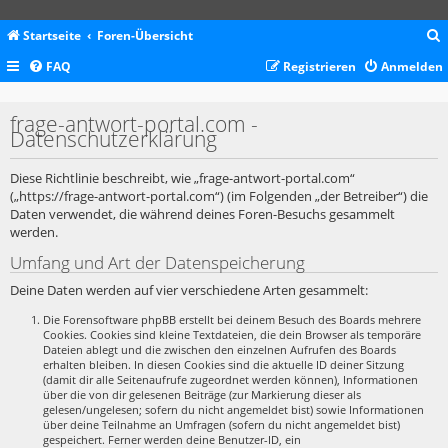
Startseite
Foren-Übersicht
FAQ
Registrieren
Anmelden
c
frage-antwort-portal.com -
Datenschutzerklärung
Diese Richtlinie beschreibt, wie „frage-antwort-portal.com“
(„https://frage-antwort-portal.com“) (im Folgenden „der Betreiber“) die
Daten verwendet, die während deines Foren-Besuchs gesammelt
werden.
Umfang und Art der Datenspeicherung
Deine Daten werden auf vier verschiedene Arten gesammelt:
Die Forensoftware phpBB erstellt bei deinem Besuch des Boards mehrere
Cookies. Cookies sind kleine Textdateien, die dein Browser als temporäre
Dateien ablegt und die zwischen den einzelnen Aufrufen des Boards
erhalten bleiben. In diesen Cookies sind die aktuelle ID deiner Sitzung
(damit dir alle Seitenaufrufe zugeordnet werden können), Informationen
über die von dir gelesenen Beiträge (zur Markierung dieser als
gelesen/ungelesen; sofern du nicht angemeldet bist) sowie Informationen
über deine Teilnahme an Umfragen (sofern du nicht angemeldet bist)
gespeichert. Ferner werden deine Benutzer-ID, ein