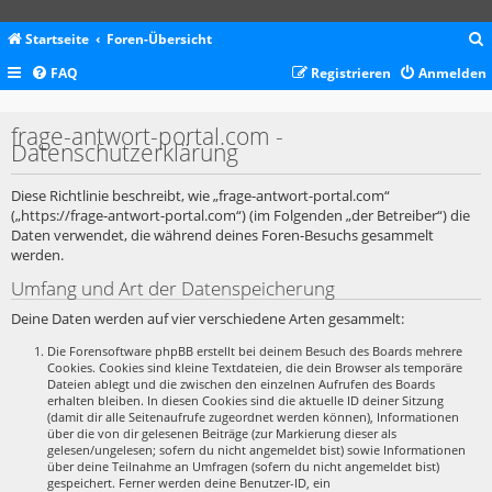
Startseite
Foren-Übersicht
FAQ
Registrieren
Anmelden
c
frage-antwort-portal.com -
Datenschutzerklärung
Diese Richtlinie beschreibt, wie „frage-antwort-portal.com“
(„https://frage-antwort-portal.com“) (im Folgenden „der Betreiber“) die
Daten verwendet, die während deines Foren-Besuchs gesammelt
werden.
Umfang und Art der Datenspeicherung
Deine Daten werden auf vier verschiedene Arten gesammelt:
Die Forensoftware phpBB erstellt bei deinem Besuch des Boards mehrere
Cookies. Cookies sind kleine Textdateien, die dein Browser als temporäre
Dateien ablegt und die zwischen den einzelnen Aufrufen des Boards
erhalten bleiben. In diesen Cookies sind die aktuelle ID deiner Sitzung
(damit dir alle Seitenaufrufe zugeordnet werden können), Informationen
über die von dir gelesenen Beiträge (zur Markierung dieser als
gelesen/ungelesen; sofern du nicht angemeldet bist) sowie Informationen
über deine Teilnahme an Umfragen (sofern du nicht angemeldet bist)
gespeichert. Ferner werden deine Benutzer-ID, ein