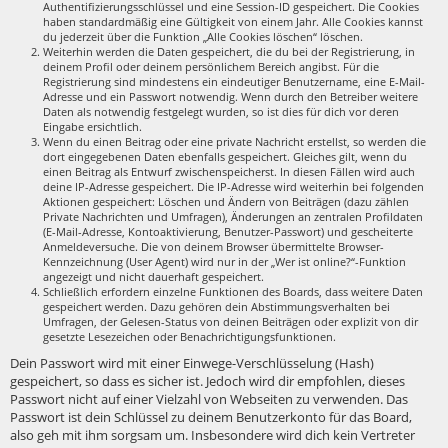
Authentifizierungsschlüssel und eine Session-ID gespeichert. Die Cookies
haben standardmäßig eine Gültigkeit von einem Jahr. Alle Cookies kannst
du jederzeit über die Funktion „Alle Cookies löschen“ löschen.
Weiterhin werden die Daten gespeichert, die du bei der Registrierung, in
deinem Profil oder deinem persönlichem Bereich angibst. Für die
Registrierung sind mindestens ein eindeutiger Benutzername, eine E-Mail-
Adresse und ein Passwort notwendig. Wenn durch den Betreiber weitere
Daten als notwendig festgelegt wurden, so ist dies für dich vor deren
Eingabe ersichtlich.
Wenn du einen Beitrag oder eine private Nachricht erstellst, so werden die
dort eingegebenen Daten ebenfalls gespeichert. Gleiches gilt, wenn du
einen Beitrag als Entwurf zwischenspeicherst. In diesen Fällen wird auch
deine IP-Adresse gespeichert. Die IP-Adresse wird weiterhin bei folgenden
Aktionen gespeichert: Löschen und Ändern von Beiträgen (dazu zählen
Private Nachrichten und Umfragen), Änderungen an zentralen Profildaten
(E-Mail-Adresse, Kontoaktivierung, Benutzer-Passwort) und gescheiterte
Anmeldeversuche. Die von deinem Browser übermittelte Browser-
Kennzeichnung (User Agent) wird nur in der „Wer ist online?“-Funktion
angezeigt und nicht dauerhaft gespeichert.
Schließlich erfordern einzelne Funktionen des Boards, dass weitere Daten
gespeichert werden. Dazu gehören dein Abstimmungsverhalten bei
Umfragen, der Gelesen-Status von deinen Beiträgen oder explizit von dir
gesetzte Lesezeichen oder Benachrichtigungsfunktionen.
Dein Passwort wird mit einer Einwege-Verschlüsselung (Hash)
gespeichert, so dass es sicher ist. Jedoch wird dir empfohlen, dieses
Passwort nicht auf einer Vielzahl von Webseiten zu verwenden. Das
Passwort ist dein Schlüssel zu deinem Benutzerkonto für das Board,
also geh mit ihm sorgsam um. Insbesondere wird dich kein Vertreter