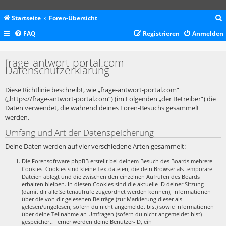
Startseite
Foren-Übersicht
FAQ
Registrieren
Anmelden
c
frage-antwort-portal.com -
Datenschutzerklärung
Diese Richtlinie beschreibt, wie „frage-antwort-portal.com“
(„https://frage-antwort-portal.com“) (im Folgenden „der Betreiber“) die
Daten verwendet, die während deines Foren-Besuchs gesammelt
werden.
Umfang und Art der Datenspeicherung
Deine Daten werden auf vier verschiedene Arten gesammelt:
Die Forensoftware phpBB erstellt bei deinem Besuch des Boards mehrere
Cookies. Cookies sind kleine Textdateien, die dein Browser als temporäre
Dateien ablegt und die zwischen den einzelnen Aufrufen des Boards
erhalten bleiben. In diesen Cookies sind die aktuelle ID deiner Sitzung
(damit dir alle Seitenaufrufe zugeordnet werden können), Informationen
über die von dir gelesenen Beiträge (zur Markierung dieser als
gelesen/ungelesen; sofern du nicht angemeldet bist) sowie Informationen
über deine Teilnahme an Umfragen (sofern du nicht angemeldet bist)
gespeichert. Ferner werden deine Benutzer-ID, ein