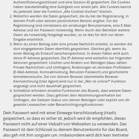
Authentifizierungsschlüssel und eine Session-ID gespeichert. Die Cookies
haben standardmäßig eine Gültigkeit von einem Jahr. Alle Cookies kannst
du jederzeit über die Funktion „Alle Cookies löschen“ löschen.
Weiterhin werden die Daten gespeichert, die du bei der Registrierung, in
deinem Profil oder deinem persönlichem Bereich angibst. Für die
Registrierung sind mindestens ein eindeutiger Benutzername, eine E-Mail-
Adresse und ein Passwort notwendig. Wenn durch den Betreiber weitere
Daten als notwendig festgelegt wurden, so ist dies für dich vor deren
Eingabe ersichtlich.
Wenn du einen Beitrag oder eine private Nachricht erstellst, so werden die
dort eingegebenen Daten ebenfalls gespeichert. Gleiches gilt, wenn du
einen Beitrag als Entwurf zwischenspeicherst. In diesen Fällen wird auch
deine IP-Adresse gespeichert. Die IP-Adresse wird weiterhin bei folgenden
Aktionen gespeichert: Löschen und Ändern von Beiträgen (dazu zählen
Private Nachrichten und Umfragen), Änderungen an zentralen Profildaten
(E-Mail-Adresse, Kontoaktivierung, Benutzer-Passwort) und gescheiterte
Anmeldeversuche. Die von deinem Browser übermittelte Browser-
Kennzeichnung (User Agent) wird nur in der „Wer ist online?“-Funktion
angezeigt und nicht dauerhaft gespeichert.
Schließlich erfordern einzelne Funktionen des Boards, dass weitere Daten
gespeichert werden. Dazu gehören dein Abstimmungsverhalten bei
Umfragen, der Gelesen-Status von deinen Beiträgen oder explizit von dir
gesetzte Lesezeichen oder Benachrichtigungsfunktionen.
Dein Passwort wird mit einer Einwege-Verschlüsselung (Hash)
gespeichert, so dass es sicher ist. Jedoch wird dir empfohlen, dieses
Passwort nicht auf einer Vielzahl von Webseiten zu verwenden. Das
Passwort ist dein Schlüssel zu deinem Benutzerkonto für das Board,
also geh mit ihm sorgsam um. Insbesondere wird dich kein Vertreter