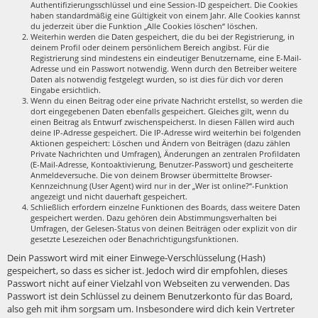
Authentifizierungsschlüssel und eine Session-ID gespeichert. Die Cookies
haben standardmäßig eine Gültigkeit von einem Jahr. Alle Cookies kannst
du jederzeit über die Funktion „Alle Cookies löschen“ löschen.
Weiterhin werden die Daten gespeichert, die du bei der Registrierung, in
deinem Profil oder deinem persönlichem Bereich angibst. Für die
Registrierung sind mindestens ein eindeutiger Benutzername, eine E-Mail-
Adresse und ein Passwort notwendig. Wenn durch den Betreiber weitere
Daten als notwendig festgelegt wurden, so ist dies für dich vor deren
Eingabe ersichtlich.
Wenn du einen Beitrag oder eine private Nachricht erstellst, so werden die
dort eingegebenen Daten ebenfalls gespeichert. Gleiches gilt, wenn du
einen Beitrag als Entwurf zwischenspeicherst. In diesen Fällen wird auch
deine IP-Adresse gespeichert. Die IP-Adresse wird weiterhin bei folgenden
Aktionen gespeichert: Löschen und Ändern von Beiträgen (dazu zählen
Private Nachrichten und Umfragen), Änderungen an zentralen Profildaten
(E-Mail-Adresse, Kontoaktivierung, Benutzer-Passwort) und gescheiterte
Anmeldeversuche. Die von deinem Browser übermittelte Browser-
Kennzeichnung (User Agent) wird nur in der „Wer ist online?“-Funktion
angezeigt und nicht dauerhaft gespeichert.
Schließlich erfordern einzelne Funktionen des Boards, dass weitere Daten
gespeichert werden. Dazu gehören dein Abstimmungsverhalten bei
Umfragen, der Gelesen-Status von deinen Beiträgen oder explizit von dir
gesetzte Lesezeichen oder Benachrichtigungsfunktionen.
Dein Passwort wird mit einer Einwege-Verschlüsselung (Hash)
gespeichert, so dass es sicher ist. Jedoch wird dir empfohlen, dieses
Passwort nicht auf einer Vielzahl von Webseiten zu verwenden. Das
Passwort ist dein Schlüssel zu deinem Benutzerkonto für das Board,
also geh mit ihm sorgsam um. Insbesondere wird dich kein Vertreter