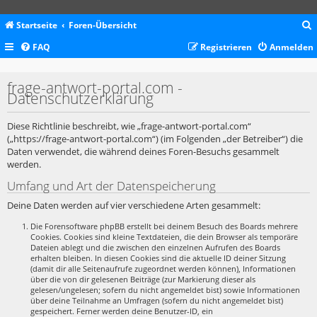
Startseite
Foren-Übersicht
FAQ
Registrieren
Anmelden
c
frage-antwort-portal.com -
Datenschutzerklärung
Diese Richtlinie beschreibt, wie „frage-antwort-portal.com“
(„https://frage-antwort-portal.com“) (im Folgenden „der Betreiber“) die
Daten verwendet, die während deines Foren-Besuchs gesammelt
werden.
Umfang und Art der Datenspeicherung
Deine Daten werden auf vier verschiedene Arten gesammelt:
Die Forensoftware phpBB erstellt bei deinem Besuch des Boards mehrere
Cookies. Cookies sind kleine Textdateien, die dein Browser als temporäre
Dateien ablegt und die zwischen den einzelnen Aufrufen des Boards
erhalten bleiben. In diesen Cookies sind die aktuelle ID deiner Sitzung
(damit dir alle Seitenaufrufe zugeordnet werden können), Informationen
über die von dir gelesenen Beiträge (zur Markierung dieser als
gelesen/ungelesen; sofern du nicht angemeldet bist) sowie Informationen
über deine Teilnahme an Umfragen (sofern du nicht angemeldet bist)
gespeichert. Ferner werden deine Benutzer-ID, ein