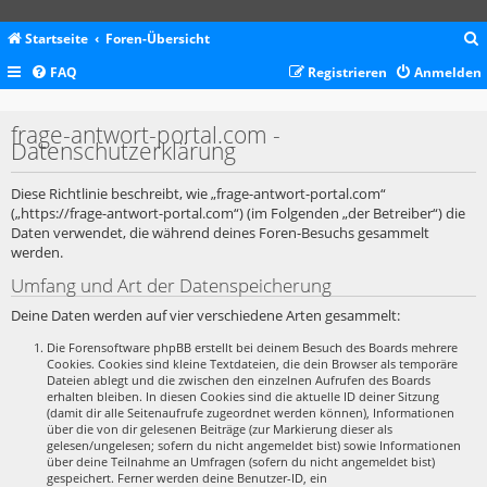
Startseite
Foren-Übersicht
FAQ
Registrieren
Anmelden
c
frage-antwort-portal.com -
Datenschutzerklärung
Diese Richtlinie beschreibt, wie „frage-antwort-portal.com“
(„https://frage-antwort-portal.com“) (im Folgenden „der Betreiber“) die
Daten verwendet, die während deines Foren-Besuchs gesammelt
werden.
Umfang und Art der Datenspeicherung
Deine Daten werden auf vier verschiedene Arten gesammelt:
Die Forensoftware phpBB erstellt bei deinem Besuch des Boards mehrere
Cookies. Cookies sind kleine Textdateien, die dein Browser als temporäre
Dateien ablegt und die zwischen den einzelnen Aufrufen des Boards
erhalten bleiben. In diesen Cookies sind die aktuelle ID deiner Sitzung
(damit dir alle Seitenaufrufe zugeordnet werden können), Informationen
über die von dir gelesenen Beiträge (zur Markierung dieser als
gelesen/ungelesen; sofern du nicht angemeldet bist) sowie Informationen
über deine Teilnahme an Umfragen (sofern du nicht angemeldet bist)
gespeichert. Ferner werden deine Benutzer-ID, ein