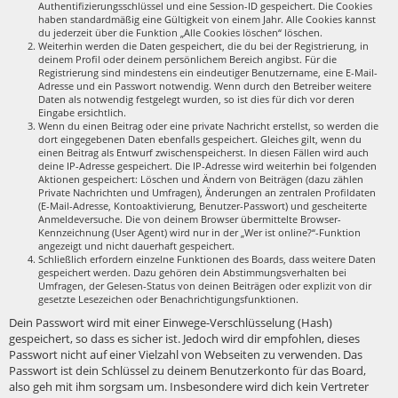
Authentifizierungsschlüssel und eine Session-ID gespeichert. Die Cookies
haben standardmäßig eine Gültigkeit von einem Jahr. Alle Cookies kannst
du jederzeit über die Funktion „Alle Cookies löschen“ löschen.
Weiterhin werden die Daten gespeichert, die du bei der Registrierung, in
deinem Profil oder deinem persönlichem Bereich angibst. Für die
Registrierung sind mindestens ein eindeutiger Benutzername, eine E-Mail-
Adresse und ein Passwort notwendig. Wenn durch den Betreiber weitere
Daten als notwendig festgelegt wurden, so ist dies für dich vor deren
Eingabe ersichtlich.
Wenn du einen Beitrag oder eine private Nachricht erstellst, so werden die
dort eingegebenen Daten ebenfalls gespeichert. Gleiches gilt, wenn du
einen Beitrag als Entwurf zwischenspeicherst. In diesen Fällen wird auch
deine IP-Adresse gespeichert. Die IP-Adresse wird weiterhin bei folgenden
Aktionen gespeichert: Löschen und Ändern von Beiträgen (dazu zählen
Private Nachrichten und Umfragen), Änderungen an zentralen Profildaten
(E-Mail-Adresse, Kontoaktivierung, Benutzer-Passwort) und gescheiterte
Anmeldeversuche. Die von deinem Browser übermittelte Browser-
Kennzeichnung (User Agent) wird nur in der „Wer ist online?“-Funktion
angezeigt und nicht dauerhaft gespeichert.
Schließlich erfordern einzelne Funktionen des Boards, dass weitere Daten
gespeichert werden. Dazu gehören dein Abstimmungsverhalten bei
Umfragen, der Gelesen-Status von deinen Beiträgen oder explizit von dir
gesetzte Lesezeichen oder Benachrichtigungsfunktionen.
Dein Passwort wird mit einer Einwege-Verschlüsselung (Hash)
gespeichert, so dass es sicher ist. Jedoch wird dir empfohlen, dieses
Passwort nicht auf einer Vielzahl von Webseiten zu verwenden. Das
Passwort ist dein Schlüssel zu deinem Benutzerkonto für das Board,
also geh mit ihm sorgsam um. Insbesondere wird dich kein Vertreter