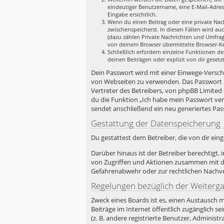
eindeutiger Benutzername, eine E-Mail-Adres
Eingabe ersichtlich.
Wenn du einen Beitrag oder eine private Nach
zwischenspeicherst. In diesen Fällen wird au
(dazu zählen Private Nachrichten und Umfrag
von deinem Browser übermittelte Browser-Ken
Schließlich erfordern einzelne Funktionen d
deinen Beiträgen oder explizit von dir geset
Dein Passwort wird mit einer Einwege-Verschlü
von Webseiten zu verwenden. Das Passwort i
Vertreter des Betreibers, von phpBB Limited
du die Funktion „Ich habe mein Passwort ve
sendet anschließend ein neu generiertes Pas
Gestattung der Datenspeicherung
Du gestattest dem Betreiber, die von dir ei
Darüber hinaus ist der Betreiber berechtigt
von Zugriffen und Aktionen zusammen mit de
Gefahrenabwehr oder zur rechtlichen Nachver
Regelungen bezüglich der Weiterg
Zweck eines Boards ist es, einen Austausch m
Beiträge im Internet öffentlich zugänglich s
(z. B. andere registrierte Benutzer, Admini