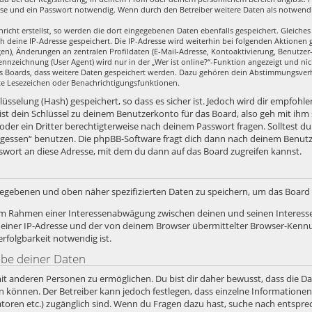
se und ein Passwort notwendig. Wenn durch den Betreiber weitere Daten als notwendig 
richt erstellst, so werden die dort eingegebenen Daten ebenfalls gespeichert. Gleiches 
ch deine IP-Adresse gespeichert. Die IP-Adresse wird weiterhin bei folgenden Aktione
en), Änderungen an zentralen Profildaten (E-Mail-Adresse, Kontoaktivierung, Benutze
nzeichnung (User Agent) wird nur in der „Wer ist online?“-Funktion angezeigt und nic
es Boards, dass weitere Daten gespeichert werden. Dazu gehören dein Abstimmungsver
zte Lesezeichen oder Benachrichtigungsfunktionen.
sselung (Hash) gespeichert, so dass es sicher ist. Jedoch wird dir empfohlen
st dein Schlüssel zu deinem Benutzerkonto für das Board, also geh mit ihm
 oder ein Dritter berechtigterweise nach deinem Passwort fragen. Solltest d
rgessen“ benutzen. Die phpBB-Software fragt dich dann nach deinem Benut
swort an diese Adresse, mit dem du dann auf das Board zugreifen kannst.
ngegebenen und oben näher spezifizierten Daten zu speichern, um das Boar
, im Rahmen einer Interessenabwägung zwischen deinen und seinen Interesse
iner IP-Adresse und der von deinem Browser übermittelter Browser-Kennun
folgbarkeit notwendig ist.
abe deiner Daten
it anderen Personen zu ermöglichen. Du bist dir daher bewusst, dass die Date
ein können. Der Betreiber kann jedoch festlegen, dass einzelne Informatione
stratoren etc.) zugänglich sind. Wenn du Fragen dazu hast, suche nach ents