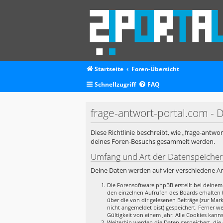
Startseite
Foren-Übersicht
Schnellzugriff
FAQ
frage-antwort-portal.com - 
Diese Richtlinie beschreibt, wie „frage-antw
deines Foren-Besuchs gesammelt werden.
Umfang und Art der Datenspeiche
Deine Daten werden auf vier verschiedene A
Die Forensoftware phpBB erstellt bei deinem
den einzelnen Aufrufen des Boards erhalten b
über die von dir gelesenen Beiträge (zur Ma
nicht angemeldet bist) gespeichert. Ferner w
Gültigkeit von einem Jahr. Alle Cookies kanns
Weiterhin werden die Daten gespeichert, die 