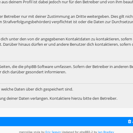
e aus deinem Profil ist dabei jedoch nur für den Betreiber und von ihm bea
 Betreiber nur mit deiner Zustimmung an Dritte weitergeben. Dies gilt nicht
n Strafverfolgungsbehörden) verpflichtet ist oder die Daten zur Durchsetzung
 dich unter den von dir angegebenen Kontaktdaten zu kontaktieren, sofern 
t. Darüber hinaus dürfen er und andere Benutzer dich kontaktieren, sofern 
 Seiten, die die phpBB-Software umfassen. Sofern der Betreiber in anderen B
r dich darüber gesondert informieren.
t, welche Daten über dich gespeichert sind.
ng deiner Daten verlangen. Kontaktiere hierzu bitte den Betreiber.
metrolike style by
Eric Seguin
Updated for phpBB3.2 by
Ian Bradley