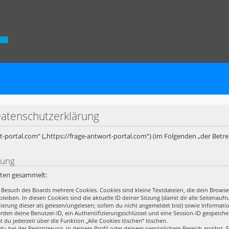
Datenschutzerklärung
ort-portal.com“ („https://frage-antwort-portal.com“) (im Folgenden „der Betr
rung
rten gesammelt:
 Besuch des Boards mehrere Cookies. Cookies sind kleine Textdateien, die dein Browse
leiben. In diesen Cookies sind die aktuelle ID deiner Sitzung (damit dir alle Seitena
rkierung dieser als gelesen/ungelesen; sofern du nicht angemeldet bist) sowie Informa
erden deine Benutzer-ID, ein Authentifizierungsschlüssel und eine Session-ID gespeich
t du jederzeit über die Funktion „Alle Cookies löschen“ löschen.
du bei der Registrierung, in deinem Profil oder deinem persönlichem Bereich angibst. F