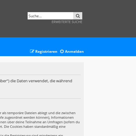
SUCHE
ERWEITERTE SUCHE
Registrieren
Anmelden
eiber“) die Daten verwendet, die während
r als temporäre Dateien ablegt und die zwischen
ufrufe zugeordnet werden können), Informationen
tionen über deine Teilnahme an Umfragen (sofern du
ert. Die Cookies haben standardmäßig eine
ür die Registrierung sind mindestens ein