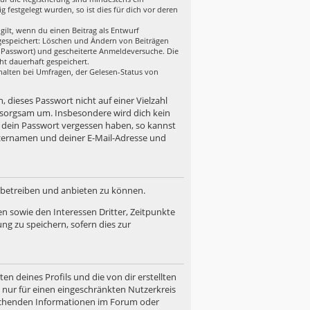
festgelegt wurden, so ist dies für dich vor deren
gilt, wenn du einen Beitrag als Entwurf
n gespeichert: Löschen und Ändern von Beiträgen
r-Passwort) und gescheiterte Anmeldeversuche. Die
ht dauerhaft gespeichert.
halten bei Umfragen, der Gelesen-Status von
, dieses Passwort nicht auf einer Vielzahl
 sorgsam um. Insbesondere wird dich kein
u dein Passwort vergessen haben, so kannst
zernamen und deiner E-Mail-Adresse und
d betreiben und anbieten zu können.
n sowie den Interessen Dritter, Zeitpunkte
g zu speichern, sofern dies zur
n deines Profils und die von dir erstellten
n nur für einen eingeschränkten Nutzerkreis
prechenden Informationen im Forum oder