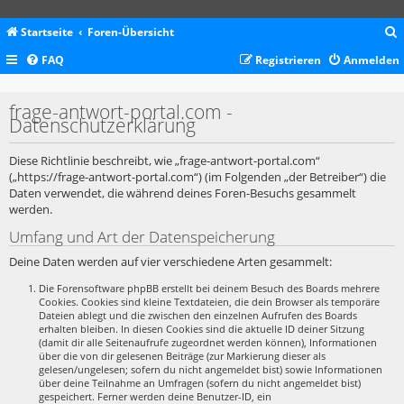
Startseite
Foren-Übersicht
FAQ
Registrieren
Anmelden
c
frage-antwort-portal.com -
Datenschutzerklärung
Diese Richtlinie beschreibt, wie „frage-antwort-portal.com“
(„https://frage-antwort-portal.com“) (im Folgenden „der Betreiber“) die
Daten verwendet, die während deines Foren-Besuchs gesammelt
werden.
Umfang und Art der Datenspeicherung
Deine Daten werden auf vier verschiedene Arten gesammelt:
Die Forensoftware phpBB erstellt bei deinem Besuch des Boards mehrere
Cookies. Cookies sind kleine Textdateien, die dein Browser als temporäre
Dateien ablegt und die zwischen den einzelnen Aufrufen des Boards
erhalten bleiben. In diesen Cookies sind die aktuelle ID deiner Sitzung
(damit dir alle Seitenaufrufe zugeordnet werden können), Informationen
über die von dir gelesenen Beiträge (zur Markierung dieser als
gelesen/ungelesen; sofern du nicht angemeldet bist) sowie Informationen
über deine Teilnahme an Umfragen (sofern du nicht angemeldet bist)
gespeichert. Ferner werden deine Benutzer-ID, ein