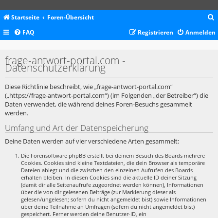
Startseite
Foren-Übersicht
FAQ
Registrieren
Anmelden
c
frage-antwort-portal.com -
Datenschutzerklärung
Diese Richtlinie beschreibt, wie „frage-antwort-portal.com“
(„https://frage-antwort-portal.com“) (im Folgenden „der Betreiber“) die
Daten verwendet, die während deines Foren-Besuchs gesammelt
werden.
Umfang und Art der Datenspeicherung
Deine Daten werden auf vier verschiedene Arten gesammelt:
Die Forensoftware phpBB erstellt bei deinem Besuch des Boards mehrere
Cookies. Cookies sind kleine Textdateien, die dein Browser als temporäre
Dateien ablegt und die zwischen den einzelnen Aufrufen des Boards
erhalten bleiben. In diesen Cookies sind die aktuelle ID deiner Sitzung
(damit dir alle Seitenaufrufe zugeordnet werden können), Informationen
über die von dir gelesenen Beiträge (zur Markierung dieser als
gelesen/ungelesen; sofern du nicht angemeldet bist) sowie Informationen
über deine Teilnahme an Umfragen (sofern du nicht angemeldet bist)
gespeichert. Ferner werden deine Benutzer-ID, ein