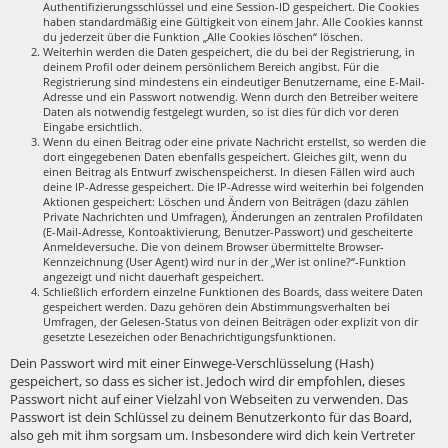
Authentifizierungsschlüssel und eine Session-ID gespeichert. Die Cookies
haben standardmäßig eine Gültigkeit von einem Jahr. Alle Cookies kannst
du jederzeit über die Funktion „Alle Cookies löschen“ löschen.
Weiterhin werden die Daten gespeichert, die du bei der Registrierung, in
deinem Profil oder deinem persönlichem Bereich angibst. Für die
Registrierung sind mindestens ein eindeutiger Benutzername, eine E-Mail-
Adresse und ein Passwort notwendig. Wenn durch den Betreiber weitere
Daten als notwendig festgelegt wurden, so ist dies für dich vor deren
Eingabe ersichtlich.
Wenn du einen Beitrag oder eine private Nachricht erstellst, so werden die
dort eingegebenen Daten ebenfalls gespeichert. Gleiches gilt, wenn du
einen Beitrag als Entwurf zwischenspeicherst. In diesen Fällen wird auch
deine IP-Adresse gespeichert. Die IP-Adresse wird weiterhin bei folgenden
Aktionen gespeichert: Löschen und Ändern von Beiträgen (dazu zählen
Private Nachrichten und Umfragen), Änderungen an zentralen Profildaten
(E-Mail-Adresse, Kontoaktivierung, Benutzer-Passwort) und gescheiterte
Anmeldeversuche. Die von deinem Browser übermittelte Browser-
Kennzeichnung (User Agent) wird nur in der „Wer ist online?“-Funktion
angezeigt und nicht dauerhaft gespeichert.
Schließlich erfordern einzelne Funktionen des Boards, dass weitere Daten
gespeichert werden. Dazu gehören dein Abstimmungsverhalten bei
Umfragen, der Gelesen-Status von deinen Beiträgen oder explizit von dir
gesetzte Lesezeichen oder Benachrichtigungsfunktionen.
Dein Passwort wird mit einer Einwege-Verschlüsselung (Hash)
gespeichert, so dass es sicher ist. Jedoch wird dir empfohlen, dieses
Passwort nicht auf einer Vielzahl von Webseiten zu verwenden. Das
Passwort ist dein Schlüssel zu deinem Benutzerkonto für das Board,
also geh mit ihm sorgsam um. Insbesondere wird dich kein Vertreter