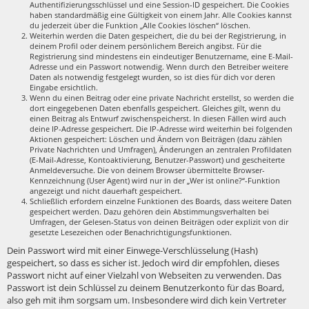
Authentifizierungsschlüssel und eine Session-ID gespeichert. Die Cookies
haben standardmäßig eine Gültigkeit von einem Jahr. Alle Cookies kannst
du jederzeit über die Funktion „Alle Cookies löschen“ löschen.
Weiterhin werden die Daten gespeichert, die du bei der Registrierung, in
deinem Profil oder deinem persönlichem Bereich angibst. Für die
Registrierung sind mindestens ein eindeutiger Benutzername, eine E-Mail-
Adresse und ein Passwort notwendig. Wenn durch den Betreiber weitere
Daten als notwendig festgelegt wurden, so ist dies für dich vor deren
Eingabe ersichtlich.
Wenn du einen Beitrag oder eine private Nachricht erstellst, so werden die
dort eingegebenen Daten ebenfalls gespeichert. Gleiches gilt, wenn du
einen Beitrag als Entwurf zwischenspeicherst. In diesen Fällen wird auch
deine IP-Adresse gespeichert. Die IP-Adresse wird weiterhin bei folgenden
Aktionen gespeichert: Löschen und Ändern von Beiträgen (dazu zählen
Private Nachrichten und Umfragen), Änderungen an zentralen Profildaten
(E-Mail-Adresse, Kontoaktivierung, Benutzer-Passwort) und gescheiterte
Anmeldeversuche. Die von deinem Browser übermittelte Browser-
Kennzeichnung (User Agent) wird nur in der „Wer ist online?“-Funktion
angezeigt und nicht dauerhaft gespeichert.
Schließlich erfordern einzelne Funktionen des Boards, dass weitere Daten
gespeichert werden. Dazu gehören dein Abstimmungsverhalten bei
Umfragen, der Gelesen-Status von deinen Beiträgen oder explizit von dir
gesetzte Lesezeichen oder Benachrichtigungsfunktionen.
Dein Passwort wird mit einer Einwege-Verschlüsselung (Hash)
gespeichert, so dass es sicher ist. Jedoch wird dir empfohlen, dieses
Passwort nicht auf einer Vielzahl von Webseiten zu verwenden. Das
Passwort ist dein Schlüssel zu deinem Benutzerkonto für das Board,
also geh mit ihm sorgsam um. Insbesondere wird dich kein Vertreter