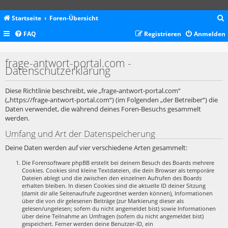
Startseite
Foren-Übersicht
FAQ
Registrieren
Anmelden
c
frage-antwort-portal.com -
Datenschutzerklärung
Diese Richtlinie beschreibt, wie „frage-antwort-portal.com“
(„https://frage-antwort-portal.com“) (im Folgenden „der Betreiber“) die
Daten verwendet, die während deines Foren-Besuchs gesammelt
werden.
Umfang und Art der Datenspeicherung
Deine Daten werden auf vier verschiedene Arten gesammelt:
Die Forensoftware phpBB erstellt bei deinem Besuch des Boards mehrere
Cookies. Cookies sind kleine Textdateien, die dein Browser als temporäre
Dateien ablegt und die zwischen den einzelnen Aufrufen des Boards
erhalten bleiben. In diesen Cookies sind die aktuelle ID deiner Sitzung
(damit dir alle Seitenaufrufe zugeordnet werden können), Informationen
über die von dir gelesenen Beiträge (zur Markierung dieser als
gelesen/ungelesen; sofern du nicht angemeldet bist) sowie Informationen
über deine Teilnahme an Umfragen (sofern du nicht angemeldet bist)
gespeichert. Ferner werden deine Benutzer-ID, ein