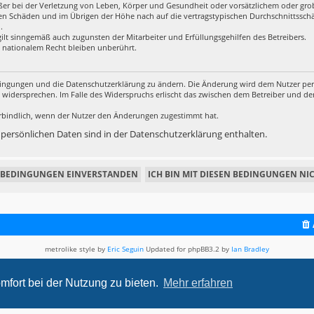
r bei der Verletzung von Leben, Körper und Gesundheit oder vorsätzlichem oder grob 
en Schäden und im Übrigen der Höhe nach auf die vertragstypischen Durchschnittsschäd
.
ilt sinngemäß auch zugunsten der Mitarbeiter und Erfüllungsgehilfen des Betreibers.
 nationalem Recht bleiben unberührt.
edingungen und die Datenschutzerklärung zu ändern. Die Änderung wird dem Nutzer per E
u widersprechen. Im Falle des Widerspruchs erlischt das zwischen dem Betreiber und d
rbindlich, wenn der Nutzer den Änderungen zugestimmt hat.
ersönlichen Daten sind in der Datenschutzerklärung enthalten.
metrolike style by
Eric Seguin
Updated for phpBB3.2 by
Ian Bradley
Powered by
phpBB
® Forum Software © phpBB Limited
Deutsche Übersetzung durch
phpBB.de
mfort bei der Nutzung zu bieten.
Mehr erfahren
Datenschutz
|
Nutzungsbedingungen