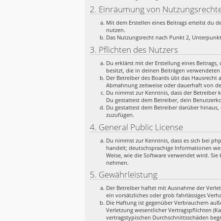
2. Einräumung von Nutzungsrecht
Mit dem Erstellen eines Beitrags erteilst du
nutzen.
Das Nutzungsrecht nach Punkt 2, Unterpunkt
3. Pflichten des Nutzers
Du erklärst mit der Erstellung eines Beitrags
besitzt, die in deinen Beiträgen verwendeten
Der Betreiber des Boards übt das Hausrecht 
Abmahnung zeitweise oder dauerhaft von der
Du nimmst zur Kenntnis, dass der Betreiber k
Du gestattest dem Betreiber, dein Benutzerko
Du gestattest dem Betreiber darüber hinaus, 
zuzufügen.
4. General Public License
Du nimmst zur Kenntnis, dass es sich bei ph
handelt; deutschsprachige Informationen we
Weise, wie die Software verwendet wird. Sie
nehmen.
5. Gewährleistung
Der Betreiber haftet mit Ausnahme der Verlet
ein vorsätzliches oder grob fahrlässiges Ver
Die Haftung ist gegenüber Verbrauchern auße
Verletzung wesentlicher Vertragspflichten (K
vertragstypischen Durchschnittsschäden begr