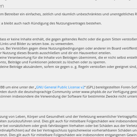
en
 dem Betreiber ein einfaches, zeitlich und räumlich unbeschränktes und unentgeltliches
 a bleibt auch nach Kündigung des Nutzungsvertrages bestehen.
, dass er keine Inhalte enthält, die gegen geltendes Recht oder die guten Sitten verstoß
 Links und Bilder zu setzen bzw. zu verwenden.
aus. Bei Verstößen gegen diese Nutzungsbedingungen oder anderer im Board veröffentl
 Nutzung dieses Boards ausschließen und dir ein Hausverbot erteilen.
eine Verantwortung für die Inhalte von Beiträgen übernimmt, die er nicht selbst erstel
nto, Beiträge und Funktionen jederzeit zu löschen oder zu sperren.
deine Beiträge abzuändern, sofern sie gegen o. g. Regeln verstoßen oder geeignet sin
pBB um eine unter der „
GNU General Public License v2
“ (GPL) bereitgestellten Foren-
rden durch die deutschsprachige Community unter www.phpbb.de zur Verfügung gestell
 können insbesondere die Verwendung der Software für bestimmte Zwecke nicht untersa
zung von Leben, Körper und Gesundheit und der Verletzung wesentlicher Vertragspflich
halten zurückzuführen sind. Dies gilt auch für mittelbare Folgeschäden wie insbesond
r bei vorsätzlichem oder grob fahrlässigem Verhalten oder bei Schäden aus der Verl
ardinalpflichten) auf die bei Vertragsschluss typischerweise vorhersehbaren Schäden u
enzt. Dies gilt auch für mittelbare Folgeschäden wie insbesondere entgangenen Gewin