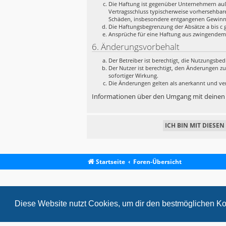
Die Haftung ist gegenüber Unternehmern auße
Vertragsschluss typischerweise vorhersehbar
Schäden, insbesondere entgangenen Gewinn
Die Haftungsbegrenzung der Absätze a bis c g
Ansprüche für eine Haftung aus zwingendem
6. Änderungsvorbehalt
Der Betreiber ist berechtigt, die Nutzungsb
Der Nutzer ist berechtigt, den Änderungen z
sofortiger Wirkung.
Die Änderungen gelten als anerkannt und ve
Informationen über den Umgang mit deinen p
Startseite
Foren-Übersicht
Diese Website nutzt Cookies, um dir den bestmöglichen Ko