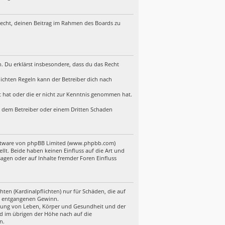
 Recht, deinen Beitrag im Rahmen des Boards zu
en. Du erklärst insbesondere, dass du das Recht
ichten Regeln kann der Betreiber dich nach
lt hat oder die er nicht zur Kenntnis genommen hat.
d, dem Betreiber oder einem Dritten Schaden
Software von phpBB Limited (www.phpbb.com)
t. Beide haben keinen Einfluss auf die Art und
gen oder auf Inhalte fremder Foren Einfluss
ten (Kardinalpflichten) nur für Schäden, die auf
ere entgangenen Gewinn.
etzung von Leben, Körper und Gesundheit und der
nd im übrigen der Höhe nach auf die
n.