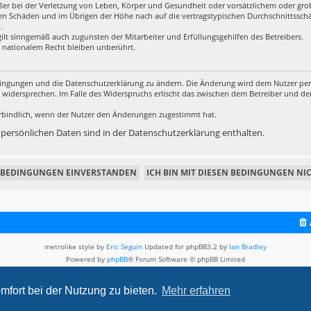
r bei der Verletzung von Leben, Körper und Gesundheit oder vorsätzlichem oder grob 
en Schäden und im Übrigen der Höhe nach auf die vertragstypischen Durchschnittsschäd
.
ilt sinngemäß auch zugunsten der Mitarbeiter und Erfüllungsgehilfen des Betreibers.
 nationalem Recht bleiben unberührt.
edingungen und die Datenschutzerklärung zu ändern. Die Änderung wird dem Nutzer per E
u widersprechen. Im Falle des Widerspruchs erlischt das zwischen dem Betreiber und d
rbindlich, wenn der Nutzer den Änderungen zugestimmt hat.
ersönlichen Daten sind in der Datenschutzerklärung enthalten.
metrolike style by
Eric Seguin
Updated for phpBB3.2 by
Ian Bradley
Powered by
phpBB
® Forum Software © phpBB Limited
Deutsche Übersetzung durch
phpBB.de
Datenschutz
|
Nutzungsbedingungen
mfort bei der Nutzung zu bieten.
Mehr erfahren