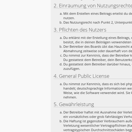
2. Einräumung von Nutzungsrecht
Mit dem Erstellen eines Beitrags erteilst du
nutzen.
Das Nutzungsrecht nach Punkt 2, Unterpunkt
3. Pflichten des Nutzers
Du erklärst mit der Erstellung eines Beitrags
besitzt, die in deinen Beiträgen verwendeten
Der Betreiber des Boards übt das Hausrecht 
Abmahnung zeitweise oder dauerhaft von der
Du nimmst zur Kenntnis, dass der Betreiber k
Du gestattest dem Betreiber, dein Benutzerko
Du gestattest dem Betreiber darüber hinaus, 
zuzufügen.
4. General Public License
Du nimmst zur Kenntnis, dass es sich bei ph
handelt; deutschsprachige Informationen we
Weise, wie die Software verwendet wird. Sie
nehmen.
5. Gewährleistung
Der Betreiber haftet mit Ausnahme der Verlet
ein vorsätzliches oder grob fahrlässiges Ver
Die Haftung ist gegenüber Verbrauchern auße
Verletzung wesentlicher Vertragspflichten (K
vertragstypischen Durchschnittsschäden begr