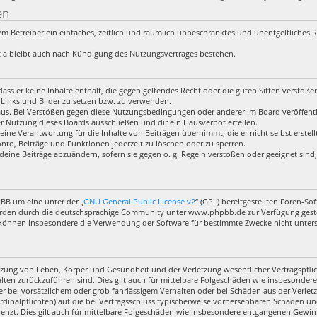
en
 dem Betreiber ein einfaches, zeitlich und räumlich unbeschränktes und unentgeltliches
 a bleibt auch nach Kündigung des Nutzungsvertrages bestehen.
, dass er keine Inhalte enthält, die gegen geltendes Recht oder die guten Sitten verstoß
 Links und Bilder zu setzen bzw. zu verwenden.
aus. Bei Verstößen gegen diese Nutzungsbedingungen oder anderer im Board veröffentl
 Nutzung dieses Boards ausschließen und dir ein Hausverbot erteilen.
eine Verantwortung für die Inhalte von Beiträgen übernimmt, die er nicht selbst erstel
nto, Beiträge und Funktionen jederzeit zu löschen oder zu sperren.
deine Beiträge abzuändern, sofern sie gegen o. g. Regeln verstoßen oder geeignet sin
pBB um eine unter der „
GNU General Public License v2
“ (GPL) bereitgestellten Foren-
rden durch die deutschsprachige Community unter www.phpbb.de zur Verfügung gestell
 können insbesondere die Verwendung der Software für bestimmte Zwecke nicht untersa
zung von Leben, Körper und Gesundheit und der Verletzung wesentlicher Vertragspflich
halten zurückzuführen sind. Dies gilt auch für mittelbare Folgeschäden wie insbesond
r bei vorsätzlichem oder grob fahrlässigem Verhalten oder bei Schäden aus der Verl
ardinalpflichten) auf die bei Vertragsschluss typischerweise vorhersehbaren Schäden u
enzt. Dies gilt auch für mittelbare Folgeschäden wie insbesondere entgangenen Gewin