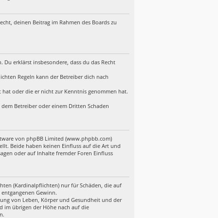
 Recht, deinen Beitrag im Rahmen des Boards zu
en. Du erklärst insbesondere, dass du das Recht
ichten Regeln kann der Betreiber dich nach
lt hat oder die er nicht zur Kenntnis genommen hat.
d, dem Betreiber oder einem Dritten Schaden
Software von phpBB Limited (www.phpbb.com)
t. Beide haben keinen Einfluss auf die Art und
gen oder auf Inhalte fremder Foren Einfluss
ten (Kardinalpflichten) nur für Schäden, die auf
ere entgangenen Gewinn.
etzung von Leben, Körper und Gesundheit und der
nd im übrigen der Höhe nach auf die
n.