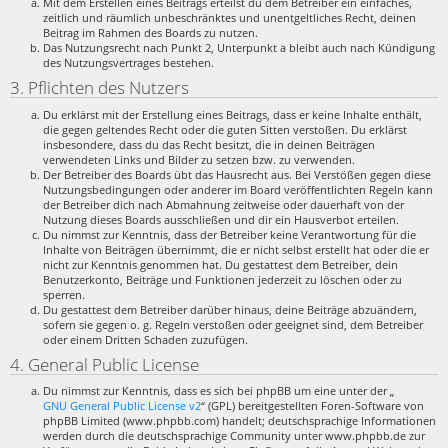
Mit dem Erstellen eines Beitrags erteilst du dem Betreiber ein einfaches,
zeitlich und räumlich unbeschränktes und unentgeltliches Recht, deinen
Beitrag im Rahmen des Boards zu nutzen.
Das Nutzungsrecht nach Punkt 2, Unterpunkt a bleibt auch nach Kündigung
des Nutzungsvertrages bestehen.
3. Pflichten des Nutzers
Du erklärst mit der Erstellung eines Beitrags, dass er keine Inhalte enthält,
die gegen geltendes Recht oder die guten Sitten verstoßen. Du erklärst
insbesondere, dass du das Recht besitzt, die in deinen Beiträgen
verwendeten Links und Bilder zu setzen bzw. zu verwenden.
Der Betreiber des Boards übt das Hausrecht aus. Bei Verstößen gegen diese
Nutzungsbedingungen oder anderer im Board veröffentlichten Regeln kann
der Betreiber dich nach Abmahnung zeitweise oder dauerhaft von der
Nutzung dieses Boards ausschließen und dir ein Hausverbot erteilen.
Du nimmst zur Kenntnis, dass der Betreiber keine Verantwortung für die
Inhalte von Beiträgen übernimmt, die er nicht selbst erstellt hat oder die er
nicht zur Kenntnis genommen hat. Du gestattest dem Betreiber, dein
Benutzerkonto, Beiträge und Funktionen jederzeit zu löschen oder zu
sperren.
Du gestattest dem Betreiber darüber hinaus, deine Beiträge abzuändern,
sofern sie gegen o. g. Regeln verstoßen oder geeignet sind, dem Betreiber
oder einem Dritten Schaden zuzufügen.
4. General Public License
Du nimmst zur Kenntnis, dass es sich bei phpBB um eine unter der „
GNU General Public License v2
“ (GPL) bereitgestellten Foren-Software von
phpBB Limited (www.phpbb.com) handelt; deutschsprachige Informationen
werden durch die deutschsprachige Community unter www.phpbb.de zur