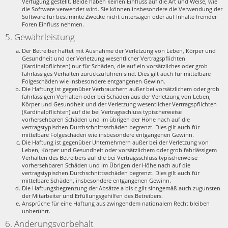
Verfügung gestellt. Beide haben keinen Einfluss auf die Art und Weise, wie
die Software verwendet wird. Sie können insbesondere die Verwendung der
Software für bestimmte Zwecke nicht untersagen oder auf Inhalte fremder
Foren Einfluss nehmen.
5. Gewährleistung
Der Betreiber haftet mit Ausnahme der Verletzung von Leben, Körper und
Gesundheit und der Verletzung wesentlicher Vertragspflichten
(Kardinalpflichten) nur für Schäden, die auf ein vorsätzliches oder grob
fahrlässiges Verhalten zurückzuführen sind. Dies gilt auch für mittelbare
Folgeschäden wie insbesondere entgangenen Gewinn.
Die Haftung ist gegenüber Verbrauchern außer bei vorsätzlichem oder grob
fahrlässigem Verhalten oder bei Schäden aus der Verletzung von Leben,
Körper und Gesundheit und der Verletzung wesentlicher Vertragspflichten
(Kardinalpflichten) auf die bei Vertragsschluss typischerweise
vorhersehbaren Schäden und im übrigen der Höhe nach auf die
vertragstypischen Durchschnittsschäden begrenzt. Dies gilt auch für
mittelbare Folgeschäden wie insbesondere entgangenen Gewinn.
Die Haftung ist gegenüber Unternehmern außer bei der Verletzung von
Leben, Körper und Gesundheit oder vorsätzlichem oder grob fahrlässigem
Verhalten des Betreibers auf die bei Vertragsschluss typischerweise
vorhersehbaren Schäden und im Übrigen der Höhe nach auf die
vertragstypischen Durchschnittsschäden begrenzt. Dies gilt auch für
mittelbare Schäden, insbesondere entgangenen Gewinn.
Die Haftungsbegrenzung der Absätze a bis c gilt sinngemäß auch zugunsten
der Mitarbeiter und Erfüllungsgehilfen des Betreibers.
Ansprüche für eine Haftung aus zwingendem nationalem Recht bleiben
unberührt.
6. Änderungsvorbehalt