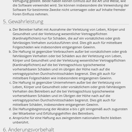
Verfügung gestellt. Beide haben keinen Einfluss auf die Art und Weise, wie
die Software verwendet wird. Sie können insbesondere die Verwendung der
Software für bestimmte Zwecke nicht untersagen oder auf Inhalte fremder
Foren Einfluss nehmen.
5. Gewährleistung
Der Betreiber haftet mit Ausnahme der Verletzung von Leben, Körper und
Gesundheit und der Verletzung wesentlicher Vertragspflichten
(Kardinalpflichten) nur für Schäden, die auf ein vorsätzliches oder grob
fahrlässiges Verhalten zurückzuführen sind. Dies gilt auch für mittelbare
Folgeschäden wie insbesondere entgangenen Gewinn.
Die Haftung ist gegenüber Verbrauchern außer bei vorsätzlichem oder grob
fahrlässigem Verhalten oder bei Schäden aus der Verletzung von Leben,
Körper und Gesundheit und der Verletzung wesentlicher Vertragspflichten
(Kardinalpflichten) auf die bei Vertragsschluss typischerweise
vorhersehbaren Schäden und im übrigen der Höhe nach auf die
vertragstypischen Durchschnittsschäden begrenzt. Dies gilt auch für
mittelbare Folgeschäden wie insbesondere entgangenen Gewinn.
Die Haftung ist gegenüber Unternehmern außer bei der Verletzung von
Leben, Körper und Gesundheit oder vorsätzlichem oder grob fahrlässigem
Verhalten des Betreibers auf die bei Vertragsschluss typischerweise
vorhersehbaren Schäden und im Übrigen der Höhe nach auf die
vertragstypischen Durchschnittsschäden begrenzt. Dies gilt auch für
mittelbare Schäden, insbesondere entgangenen Gewinn.
Die Haftungsbegrenzung der Absätze a bis c gilt sinngemäß auch zugunsten
der Mitarbeiter und Erfüllungsgehilfen des Betreibers.
Ansprüche für eine Haftung aus zwingendem nationalem Recht bleiben
unberührt.
6. Änderungsvorbehalt