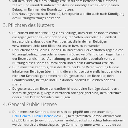
Mit dem Erstellen eines Beitrags erteilst du dem Betreiber ein einfaches,
zeitlich und räumlich unbeschränktes und unentgeltliches Recht, deinen
Beitrag im Rahmen des Boards zu nutzen.
Das Nutzungsrecht nach Punkt 2, Unterpunkt a bleibt auch nach Kündigung
des Nutzungsvertrages bestehen.
3. Pflichten des Nutzers
Du erklärst mit der Erstellung eines Beitrags, dass er keine Inhalte enthält,
die gegen geltendes Recht oder die guten Sitten verstoßen. Du erklärst
insbesondere, dass du das Recht besitzt, die in deinen Beiträgen
verwendeten Links und Bilder zu setzen bzw. zu verwenden.
Der Betreiber des Boards übt das Hausrecht aus. Bei Verstößen gegen diese
Nutzungsbedingungen oder anderer im Board veröffentlichten Regeln kann
der Betreiber dich nach Abmahnung zeitweise oder dauerhaft von der
Nutzung dieses Boards ausschließen und dir ein Hausverbot erteilen.
Du nimmst zur Kenntnis, dass der Betreiber keine Verantwortung für die
Inhalte von Beiträgen übernimmt, die er nicht selbst erstellt hat oder die er
nicht zur Kenntnis genommen hat. Du gestattest dem Betreiber, dein
Benutzerkonto, Beiträge und Funktionen jederzeit zu löschen oder zu
sperren.
Du gestattest dem Betreiber darüber hinaus, deine Beiträge abzuändern,
sofern sie gegen o. g. Regeln verstoßen oder geeignet sind, dem Betreiber
oder einem Dritten Schaden zuzufügen.
4. General Public License
Du nimmst zur Kenntnis, dass es sich bei phpBB um eine unter der „
GNU General Public License v2
“ (GPL) bereitgestellten Foren-Software von
phpBB Limited (www.phpbb.com) handelt; deutschsprachige Informationen
werden durch die deutschsprachige Community unter www.phpbb.de zur