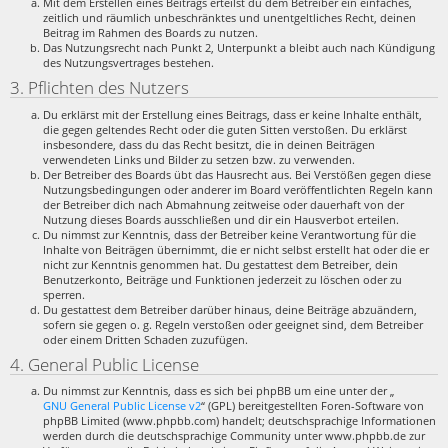
Mit dem Erstellen eines Beitrags erteilst du dem Betreiber ein einfaches,
zeitlich und räumlich unbeschränktes und unentgeltliches Recht, deinen
Beitrag im Rahmen des Boards zu nutzen.
Das Nutzungsrecht nach Punkt 2, Unterpunkt a bleibt auch nach Kündigung
des Nutzungsvertrages bestehen.
3. Pflichten des Nutzers
Du erklärst mit der Erstellung eines Beitrags, dass er keine Inhalte enthält,
die gegen geltendes Recht oder die guten Sitten verstoßen. Du erklärst
insbesondere, dass du das Recht besitzt, die in deinen Beiträgen
verwendeten Links und Bilder zu setzen bzw. zu verwenden.
Der Betreiber des Boards übt das Hausrecht aus. Bei Verstößen gegen diese
Nutzungsbedingungen oder anderer im Board veröffentlichten Regeln kann
der Betreiber dich nach Abmahnung zeitweise oder dauerhaft von der
Nutzung dieses Boards ausschließen und dir ein Hausverbot erteilen.
Du nimmst zur Kenntnis, dass der Betreiber keine Verantwortung für die
Inhalte von Beiträgen übernimmt, die er nicht selbst erstellt hat oder die er
nicht zur Kenntnis genommen hat. Du gestattest dem Betreiber, dein
Benutzerkonto, Beiträge und Funktionen jederzeit zu löschen oder zu
sperren.
Du gestattest dem Betreiber darüber hinaus, deine Beiträge abzuändern,
sofern sie gegen o. g. Regeln verstoßen oder geeignet sind, dem Betreiber
oder einem Dritten Schaden zuzufügen.
4. General Public License
Du nimmst zur Kenntnis, dass es sich bei phpBB um eine unter der „
GNU General Public License v2
“ (GPL) bereitgestellten Foren-Software von
phpBB Limited (www.phpbb.com) handelt; deutschsprachige Informationen
werden durch die deutschsprachige Community unter www.phpbb.de zur