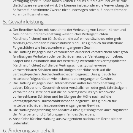
Verfügung gestellt. Beide haben keinen Einfluss auf die Art und Weise, wie
die Software verwendet wird. Sie können insbesondere die Verwendung der
Software für bestimmte Zwecke nicht untersagen oder auf Inhalte fremder
Foren Einfluss nehmen.
5. Gewährleistung
Der Betreiber haftet mit Ausnahme der Verletzung von Leben, Körper und
Gesundheit und der Verletzung wesentlicher Vertragspflichten
(Kardinalpflichten) nur für Schäden, die auf ein vorsätzliches oder grob
fahrlässiges Verhalten zurückzuführen sind. Dies gilt auch für mittelbare
Folgeschäden wie insbesondere entgangenen Gewinn.
Die Haftung ist gegenüber Verbrauchern außer bei vorsätzlichem oder grob
fahrlässigem Verhalten oder bei Schäden aus der Verletzung von Leben,
Körper und Gesundheit und der Verletzung wesentlicher Vertragspflichten
(Kardinalpflichten) auf die bei Vertragsschluss typischerweise
vorhersehbaren Schäden und im übrigen der Höhe nach auf die
vertragstypischen Durchschnittsschäden begrenzt. Dies gilt auch für
mittelbare Folgeschäden wie insbesondere entgangenen Gewinn.
Die Haftung ist gegenüber Unternehmern außer bei der Verletzung von
Leben, Körper und Gesundheit oder vorsätzlichem oder grob fahrlässigem
Verhalten des Betreibers auf die bei Vertragsschluss typischerweise
vorhersehbaren Schäden und im Übrigen der Höhe nach auf die
vertragstypischen Durchschnittsschäden begrenzt. Dies gilt auch für
mittelbare Schäden, insbesondere entgangenen Gewinn.
Die Haftungsbegrenzung der Absätze a bis c gilt sinngemäß auch zugunsten
der Mitarbeiter und Erfüllungsgehilfen des Betreibers.
Ansprüche für eine Haftung aus zwingendem nationalem Recht bleiben
unberührt.
6. Änderungsvorbehalt