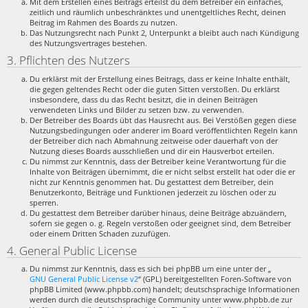
Mit dem Erstellen eines Beitrags erteilst du dem Betreiber ein einfaches,
zeitlich und räumlich unbeschränktes und unentgeltliches Recht, deinen
Beitrag im Rahmen des Boards zu nutzen.
Das Nutzungsrecht nach Punkt 2, Unterpunkt a bleibt auch nach Kündigung
des Nutzungsvertrages bestehen.
3. Pflichten des Nutzers
Du erklärst mit der Erstellung eines Beitrags, dass er keine Inhalte enthält,
die gegen geltendes Recht oder die guten Sitten verstoßen. Du erklärst
insbesondere, dass du das Recht besitzt, die in deinen Beiträgen
verwendeten Links und Bilder zu setzen bzw. zu verwenden.
Der Betreiber des Boards übt das Hausrecht aus. Bei Verstößen gegen diese
Nutzungsbedingungen oder anderer im Board veröffentlichten Regeln kann
der Betreiber dich nach Abmahnung zeitweise oder dauerhaft von der
Nutzung dieses Boards ausschließen und dir ein Hausverbot erteilen.
Du nimmst zur Kenntnis, dass der Betreiber keine Verantwortung für die
Inhalte von Beiträgen übernimmt, die er nicht selbst erstellt hat oder die er
nicht zur Kenntnis genommen hat. Du gestattest dem Betreiber, dein
Benutzerkonto, Beiträge und Funktionen jederzeit zu löschen oder zu
sperren.
Du gestattest dem Betreiber darüber hinaus, deine Beiträge abzuändern,
sofern sie gegen o. g. Regeln verstoßen oder geeignet sind, dem Betreiber
oder einem Dritten Schaden zuzufügen.
4. General Public License
Du nimmst zur Kenntnis, dass es sich bei phpBB um eine unter der „
GNU General Public License v2
“ (GPL) bereitgestellten Foren-Software von
phpBB Limited (www.phpbb.com) handelt; deutschsprachige Informationen
werden durch die deutschsprachige Community unter www.phpbb.de zur