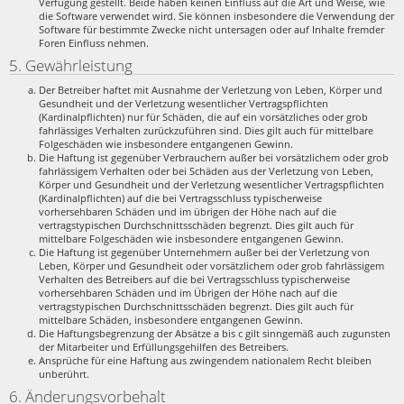
Verfügung gestellt. Beide haben keinen Einfluss auf die Art und Weise, wie
die Software verwendet wird. Sie können insbesondere die Verwendung der
Software für bestimmte Zwecke nicht untersagen oder auf Inhalte fremder
Foren Einfluss nehmen.
5. Gewährleistung
Der Betreiber haftet mit Ausnahme der Verletzung von Leben, Körper und
Gesundheit und der Verletzung wesentlicher Vertragspflichten
(Kardinalpflichten) nur für Schäden, die auf ein vorsätzliches oder grob
fahrlässiges Verhalten zurückzuführen sind. Dies gilt auch für mittelbare
Folgeschäden wie insbesondere entgangenen Gewinn.
Die Haftung ist gegenüber Verbrauchern außer bei vorsätzlichem oder grob
fahrlässigem Verhalten oder bei Schäden aus der Verletzung von Leben,
Körper und Gesundheit und der Verletzung wesentlicher Vertragspflichten
(Kardinalpflichten) auf die bei Vertragsschluss typischerweise
vorhersehbaren Schäden und im übrigen der Höhe nach auf die
vertragstypischen Durchschnittsschäden begrenzt. Dies gilt auch für
mittelbare Folgeschäden wie insbesondere entgangenen Gewinn.
Die Haftung ist gegenüber Unternehmern außer bei der Verletzung von
Leben, Körper und Gesundheit oder vorsätzlichem oder grob fahrlässigem
Verhalten des Betreibers auf die bei Vertragsschluss typischerweise
vorhersehbaren Schäden und im Übrigen der Höhe nach auf die
vertragstypischen Durchschnittsschäden begrenzt. Dies gilt auch für
mittelbare Schäden, insbesondere entgangenen Gewinn.
Die Haftungsbegrenzung der Absätze a bis c gilt sinngemäß auch zugunsten
der Mitarbeiter und Erfüllungsgehilfen des Betreibers.
Ansprüche für eine Haftung aus zwingendem nationalem Recht bleiben
unberührt.
6. Änderungsvorbehalt