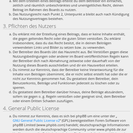
Mit dem Erstellen eines Beitrags erteilst du dem Betreiber ein einfaches,
zeitlich und räumlich unbeschränktes und unentgeltliches Recht, deinen
Beitrag im Rahmen des Boards zu nutzen.
Das Nutzungsrecht nach Punkt 2, Unterpunkt a bleibt auch nach Kündigung
des Nutzungsvertrages bestehen.
3. Pflichten des Nutzers
Du erklärst mit der Erstellung eines Beitrags, dass er keine Inhalte enthält,
die gegen geltendes Recht oder die guten Sitten verstoßen. Du erklärst
insbesondere, dass du das Recht besitzt, die in deinen Beiträgen
verwendeten Links und Bilder zu setzen bzw. zu verwenden.
Der Betreiber des Boards übt das Hausrecht aus. Bei Verstößen gegen diese
Nutzungsbedingungen oder anderer im Board veröffentlichten Regeln kann
der Betreiber dich nach Abmahnung zeitweise oder dauerhaft von der
Nutzung dieses Boards ausschließen und dir ein Hausverbot erteilen.
Du nimmst zur Kenntnis, dass der Betreiber keine Verantwortung für die
Inhalte von Beiträgen übernimmt, die er nicht selbst erstellt hat oder die er
nicht zur Kenntnis genommen hat. Du gestattest dem Betreiber, dein
Benutzerkonto, Beiträge und Funktionen jederzeit zu löschen oder zu
sperren.
Du gestattest dem Betreiber darüber hinaus, deine Beiträge abzuändern,
sofern sie gegen o. g. Regeln verstoßen oder geeignet sind, dem Betreiber
oder einem Dritten Schaden zuzufügen.
4. General Public License
Du nimmst zur Kenntnis, dass es sich bei phpBB um eine unter der „
GNU General Public License v2
“ (GPL) bereitgestellten Foren-Software von
phpBB Limited (www.phpbb.com) handelt; deutschsprachige Informationen
werden durch die deutschsprachige Community unter www.phpbb.de zur