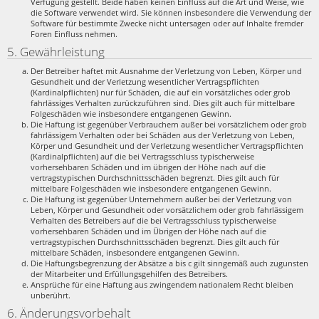
Verfügung gestellt. Beide haben keinen Einfluss auf die Art und Weise, wie
die Software verwendet wird. Sie können insbesondere die Verwendung der
Software für bestimmte Zwecke nicht untersagen oder auf Inhalte fremder
Foren Einfluss nehmen.
5. Gewährleistung
Der Betreiber haftet mit Ausnahme der Verletzung von Leben, Körper und
Gesundheit und der Verletzung wesentlicher Vertragspflichten
(Kardinalpflichten) nur für Schäden, die auf ein vorsätzliches oder grob
fahrlässiges Verhalten zurückzuführen sind. Dies gilt auch für mittelbare
Folgeschäden wie insbesondere entgangenen Gewinn.
Die Haftung ist gegenüber Verbrauchern außer bei vorsätzlichem oder grob
fahrlässigem Verhalten oder bei Schäden aus der Verletzung von Leben,
Körper und Gesundheit und der Verletzung wesentlicher Vertragspflichten
(Kardinalpflichten) auf die bei Vertragsschluss typischerweise
vorhersehbaren Schäden und im übrigen der Höhe nach auf die
vertragstypischen Durchschnittsschäden begrenzt. Dies gilt auch für
mittelbare Folgeschäden wie insbesondere entgangenen Gewinn.
Die Haftung ist gegenüber Unternehmern außer bei der Verletzung von
Leben, Körper und Gesundheit oder vorsätzlichem oder grob fahrlässigem
Verhalten des Betreibers auf die bei Vertragsschluss typischerweise
vorhersehbaren Schäden und im Übrigen der Höhe nach auf die
vertragstypischen Durchschnittsschäden begrenzt. Dies gilt auch für
mittelbare Schäden, insbesondere entgangenen Gewinn.
Die Haftungsbegrenzung der Absätze a bis c gilt sinngemäß auch zugunsten
der Mitarbeiter und Erfüllungsgehilfen des Betreibers.
Ansprüche für eine Haftung aus zwingendem nationalem Recht bleiben
unberührt.
6. Änderungsvorbehalt