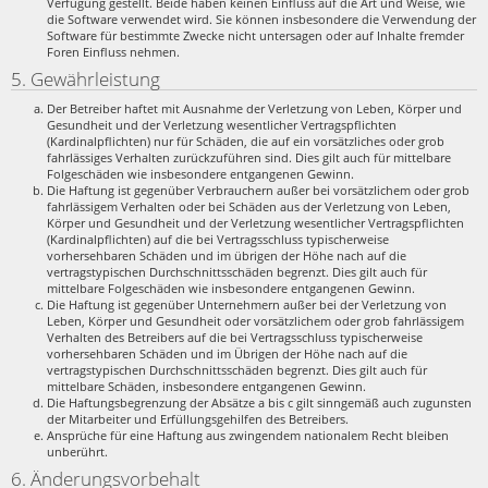
Verfügung gestellt. Beide haben keinen Einfluss auf die Art und Weise, wie
die Software verwendet wird. Sie können insbesondere die Verwendung der
Software für bestimmte Zwecke nicht untersagen oder auf Inhalte fremder
Foren Einfluss nehmen.
5. Gewährleistung
Der Betreiber haftet mit Ausnahme der Verletzung von Leben, Körper und
Gesundheit und der Verletzung wesentlicher Vertragspflichten
(Kardinalpflichten) nur für Schäden, die auf ein vorsätzliches oder grob
fahrlässiges Verhalten zurückzuführen sind. Dies gilt auch für mittelbare
Folgeschäden wie insbesondere entgangenen Gewinn.
Die Haftung ist gegenüber Verbrauchern außer bei vorsätzlichem oder grob
fahrlässigem Verhalten oder bei Schäden aus der Verletzung von Leben,
Körper und Gesundheit und der Verletzung wesentlicher Vertragspflichten
(Kardinalpflichten) auf die bei Vertragsschluss typischerweise
vorhersehbaren Schäden und im übrigen der Höhe nach auf die
vertragstypischen Durchschnittsschäden begrenzt. Dies gilt auch für
mittelbare Folgeschäden wie insbesondere entgangenen Gewinn.
Die Haftung ist gegenüber Unternehmern außer bei der Verletzung von
Leben, Körper und Gesundheit oder vorsätzlichem oder grob fahrlässigem
Verhalten des Betreibers auf die bei Vertragsschluss typischerweise
vorhersehbaren Schäden und im Übrigen der Höhe nach auf die
vertragstypischen Durchschnittsschäden begrenzt. Dies gilt auch für
mittelbare Schäden, insbesondere entgangenen Gewinn.
Die Haftungsbegrenzung der Absätze a bis c gilt sinngemäß auch zugunsten
der Mitarbeiter und Erfüllungsgehilfen des Betreibers.
Ansprüche für eine Haftung aus zwingendem nationalem Recht bleiben
unberührt.
6. Änderungsvorbehalt