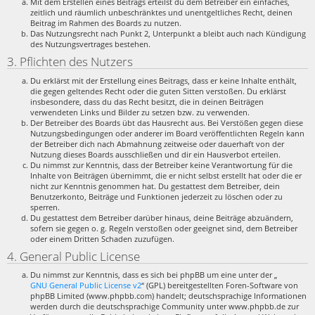
Mit dem Erstellen eines Beitrags erteilst du dem Betreiber ein einfaches,
zeitlich und räumlich unbeschränktes und unentgeltliches Recht, deinen
Beitrag im Rahmen des Boards zu nutzen.
Das Nutzungsrecht nach Punkt 2, Unterpunkt a bleibt auch nach Kündigung
des Nutzungsvertrages bestehen.
3. Pflichten des Nutzers
Du erklärst mit der Erstellung eines Beitrags, dass er keine Inhalte enthält,
die gegen geltendes Recht oder die guten Sitten verstoßen. Du erklärst
insbesondere, dass du das Recht besitzt, die in deinen Beiträgen
verwendeten Links und Bilder zu setzen bzw. zu verwenden.
Der Betreiber des Boards übt das Hausrecht aus. Bei Verstößen gegen diese
Nutzungsbedingungen oder anderer im Board veröffentlichten Regeln kann
der Betreiber dich nach Abmahnung zeitweise oder dauerhaft von der
Nutzung dieses Boards ausschließen und dir ein Hausverbot erteilen.
Du nimmst zur Kenntnis, dass der Betreiber keine Verantwortung für die
Inhalte von Beiträgen übernimmt, die er nicht selbst erstellt hat oder die er
nicht zur Kenntnis genommen hat. Du gestattest dem Betreiber, dein
Benutzerkonto, Beiträge und Funktionen jederzeit zu löschen oder zu
sperren.
Du gestattest dem Betreiber darüber hinaus, deine Beiträge abzuändern,
sofern sie gegen o. g. Regeln verstoßen oder geeignet sind, dem Betreiber
oder einem Dritten Schaden zuzufügen.
4. General Public License
Du nimmst zur Kenntnis, dass es sich bei phpBB um eine unter der „
GNU General Public License v2
“ (GPL) bereitgestellten Foren-Software von
phpBB Limited (www.phpbb.com) handelt; deutschsprachige Informationen
werden durch die deutschsprachige Community unter www.phpbb.de zur