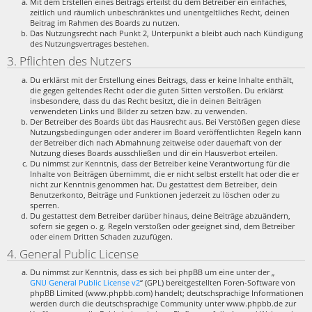
Mit dem Erstellen eines Beitrags erteilst du dem Betreiber ein einfaches,
zeitlich und räumlich unbeschränktes und unentgeltliches Recht, deinen
Beitrag im Rahmen des Boards zu nutzen.
Das Nutzungsrecht nach Punkt 2, Unterpunkt a bleibt auch nach Kündigung
des Nutzungsvertrages bestehen.
3. Pflichten des Nutzers
Du erklärst mit der Erstellung eines Beitrags, dass er keine Inhalte enthält,
die gegen geltendes Recht oder die guten Sitten verstoßen. Du erklärst
insbesondere, dass du das Recht besitzt, die in deinen Beiträgen
verwendeten Links und Bilder zu setzen bzw. zu verwenden.
Der Betreiber des Boards übt das Hausrecht aus. Bei Verstößen gegen diese
Nutzungsbedingungen oder anderer im Board veröffentlichten Regeln kann
der Betreiber dich nach Abmahnung zeitweise oder dauerhaft von der
Nutzung dieses Boards ausschließen und dir ein Hausverbot erteilen.
Du nimmst zur Kenntnis, dass der Betreiber keine Verantwortung für die
Inhalte von Beiträgen übernimmt, die er nicht selbst erstellt hat oder die er
nicht zur Kenntnis genommen hat. Du gestattest dem Betreiber, dein
Benutzerkonto, Beiträge und Funktionen jederzeit zu löschen oder zu
sperren.
Du gestattest dem Betreiber darüber hinaus, deine Beiträge abzuändern,
sofern sie gegen o. g. Regeln verstoßen oder geeignet sind, dem Betreiber
oder einem Dritten Schaden zuzufügen.
4. General Public License
Du nimmst zur Kenntnis, dass es sich bei phpBB um eine unter der „
GNU General Public License v2
“ (GPL) bereitgestellten Foren-Software von
phpBB Limited (www.phpbb.com) handelt; deutschsprachige Informationen
werden durch die deutschsprachige Community unter www.phpbb.de zur