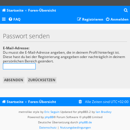
Startseite
Foren-Übersicht
FAQ
Registrieren
Anmelden
c
Passwort senden
E-Mail-Adresse:
Du musst die E-Mail-Adresse angeben, die in deinem Profil hinterlegt ist.
Diese hast du bei der Registrierung angegeben oder nachträglich in deinem
persönlichen Bereich geändert.
Startseite
Foren-Übersicht
Alle Zeiten sind
UTC+02:00
metrolike style by
Eric Seguin
Updated for phpBB3.2 by
Ian Bradley
Powered by
phpBB
® Forum Software © phpBB Limited
Deutsche Übersetzung durch
phpBB.de
Datenschutz
|
Nutzungsbedingungen