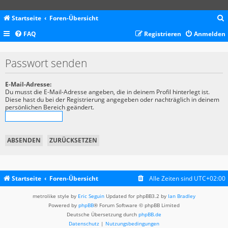
Startseite
Foren-Übersicht
FAQ
Registrieren
Anmelden
c
Passwort senden
E-Mail-Adresse:
Du musst die E-Mail-Adresse angeben, die in deinem Profil hinterlegt ist.
Diese hast du bei der Registrierung angegeben oder nachträglich in deinem
persönlichen Bereich geändert.
Startseite
Foren-Übersicht
Alle Zeiten sind
UTC+02:00
metrolike style by
Eric Seguin
Updated for phpBB3.2 by
Ian Bradley
Powered by
phpBB
® Forum Software © phpBB Limited
Deutsche Übersetzung durch
phpBB.de
Datenschutz
|
Nutzungsbedingungen