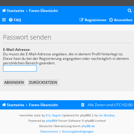
Startseite
Foren-Übersicht
FAQ
Registrieren
Anmelden
c
Passwort senden
E-Mail-Adresse:
Du musst die E-Mail-Adresse angeben, die in deinem Profil hinterlegt ist.
Diese hast du bei der Registrierung angegeben oder nachträglich in deinem
persönlichen Bereich geändert.
Startseite
Foren-Übersicht
Alle Zeiten sind
UTC+02:00
metrolike style by
Eric Seguin
Updated for phpBB3.2 by
Ian Bradley
Powered by
phpBB
® Forum Software © phpBB Limited
Deutsche Übersetzung durch
phpBB.de
Datenschutz
|
Nutzungsbedingungen