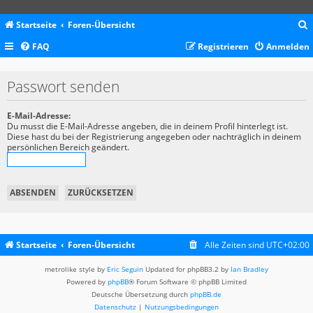
Startseite
Foren-Übersicht
FAQ
Registrieren
Anmelden
c
Passwort senden
E-Mail-Adresse:
Du musst die E-Mail-Adresse angeben, die in deinem Profil hinterlegt ist.
Diese hast du bei der Registrierung angegeben oder nachträglich in deinem
persönlichen Bereich geändert.
Startseite
Foren-Übersicht
Alle Zeiten sind
UTC+02:00
metrolike style by
Eric Seguin
Updated for phpBB3.2 by
Ian Bradley
Powered by
phpBB
® Forum Software © phpBB Limited
Deutsche Übersetzung durch
phpBB.de
Datenschutz
|
Nutzungsbedingungen