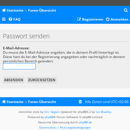
Startseite
Foren-Übersicht
FAQ
Registrieren
Anmelden
c
Passwort senden
E-Mail-Adresse:
Du musst die E-Mail-Adresse angeben, die in deinem Profil hinterlegt ist.
Diese hast du bei der Registrierung angegeben oder nachträglich in deinem
persönlichen Bereich geändert.
Startseite
Foren-Übersicht
Alle Zeiten sind
UTC+02:00
metrolike style by
Eric Seguin
Updated for phpBB3.2 by
Ian Bradley
Powered by
phpBB
® Forum Software © phpBB Limited
Deutsche Übersetzung durch
phpBB.de
Datenschutz
|
Nutzungsbedingungen