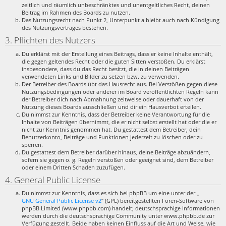
zeitlich und räumlich unbeschränktes und unentgeltliches Recht, deinen
Beitrag im Rahmen des Boards zu nutzen.
Das Nutzungsrecht nach Punkt 2, Unterpunkt a bleibt auch nach Kündigung
des Nutzungsvertrages bestehen.
3. Pflichten des Nutzers
Du erklärst mit der Erstellung eines Beitrags, dass er keine Inhalte enthält,
die gegen geltendes Recht oder die guten Sitten verstoßen. Du erklärst
insbesondere, dass du das Recht besitzt, die in deinen Beiträgen
verwendeten Links und Bilder zu setzen bzw. zu verwenden.
Der Betreiber des Boards übt das Hausrecht aus. Bei Verstößen gegen diese
Nutzungsbedingungen oder anderer im Board veröffentlichten Regeln kann
der Betreiber dich nach Abmahnung zeitweise oder dauerhaft von der
Nutzung dieses Boards ausschließen und dir ein Hausverbot erteilen.
Du nimmst zur Kenntnis, dass der Betreiber keine Verantwortung für die
Inhalte von Beiträgen übernimmt, die er nicht selbst erstellt hat oder die er
nicht zur Kenntnis genommen hat. Du gestattest dem Betreiber, dein
Benutzerkonto, Beiträge und Funktionen jederzeit zu löschen oder zu
sperren.
Du gestattest dem Betreiber darüber hinaus, deine Beiträge abzuändern,
sofern sie gegen o. g. Regeln verstoßen oder geeignet sind, dem Betreiber
oder einem Dritten Schaden zuzufügen.
4. General Public License
Du nimmst zur Kenntnis, dass es sich bei phpBB um eine unter der „
GNU General Public License v2
“ (GPL) bereitgestellten Foren-Software von
phpBB Limited (www.phpbb.com) handelt; deutschsprachige Informationen
werden durch die deutschsprachige Community unter www.phpbb.de zur
Verfügung gestellt. Beide haben keinen Einfluss auf die Art und Weise, wie