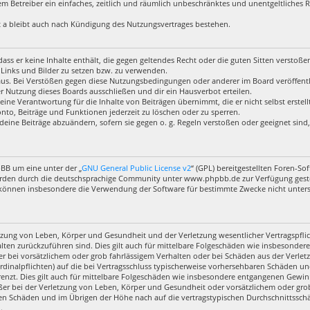
 dem Betreiber ein einfaches, zeitlich und räumlich unbeschränktes und unentgeltliches
 a bleibt auch nach Kündigung des Nutzungsvertrages bestehen.
, dass er keine Inhalte enthält, die gegen geltendes Recht oder die guten Sitten verstoß
 Links und Bilder zu setzen bzw. zu verwenden.
aus. Bei Verstößen gegen diese Nutzungsbedingungen oder anderer im Board veröffentl
 Nutzung dieses Boards ausschließen und dir ein Hausverbot erteilen.
eine Verantwortung für die Inhalte von Beiträgen übernimmt, die er nicht selbst erstel
nto, Beiträge und Funktionen jederzeit zu löschen oder zu sperren.
deine Beiträge abzuändern, sofern sie gegen o. g. Regeln verstoßen oder geeignet sin
pBB um eine unter der „
GNU General Public License v2
“ (GPL) bereitgestellten Foren-
rden durch die deutschsprachige Community unter www.phpbb.de zur Verfügung gestell
 können insbesondere die Verwendung der Software für bestimmte Zwecke nicht untersa
zung von Leben, Körper und Gesundheit und der Verletzung wesentlicher Vertragspflich
halten zurückzuführen sind. Dies gilt auch für mittelbare Folgeschäden wie insbesond
r bei vorsätzlichem oder grob fahrlässigem Verhalten oder bei Schäden aus der Verl
ardinalpflichten) auf die bei Vertragsschluss typischerweise vorhersehbaren Schäden u
enzt. Dies gilt auch für mittelbare Folgeschäden wie insbesondere entgangenen Gewin
r bei der Verletzung von Leben, Körper und Gesundheit oder vorsätzlichem oder grob 
en Schäden und im Übrigen der Höhe nach auf die vertragstypischen Durchschnittsschäd
.