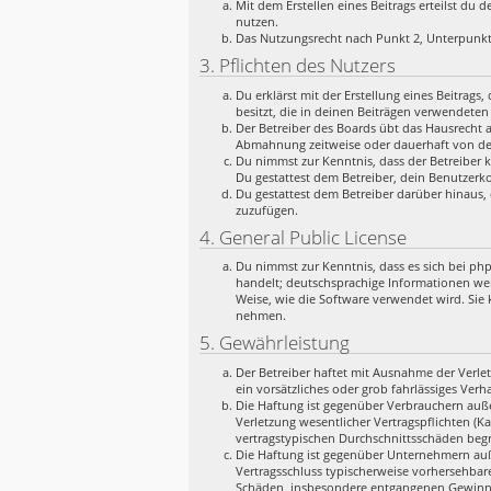
Mit dem Erstellen eines Beitrags erteilst du
nutzen.
Das Nutzungsrecht nach Punkt 2, Unterpunkt
3. Pflichten des Nutzers
Du erklärst mit der Erstellung eines Beitrags
besitzt, die in deinen Beiträgen verwendeten
Der Betreiber des Boards übt das Hausrecht 
Abmahnung zeitweise oder dauerhaft von der
Du nimmst zur Kenntnis, dass der Betreiber k
Du gestattest dem Betreiber, dein Benutzerko
Du gestattest dem Betreiber darüber hinaus, 
zuzufügen.
4. General Public License
Du nimmst zur Kenntnis, dass es sich bei ph
handelt; deutschsprachige Informationen we
Weise, wie die Software verwendet wird. Sie
nehmen.
5. Gewährleistung
Der Betreiber haftet mit Ausnahme der Verlet
ein vorsätzliches oder grob fahrlässiges Ver
Die Haftung ist gegenüber Verbrauchern auße
Verletzung wesentlicher Vertragspflichten (K
vertragstypischen Durchschnittsschäden begr
Die Haftung ist gegenüber Unternehmern auße
Vertragsschluss typischerweise vorhersehbar
Schäden, insbesondere entgangenen Gewinn