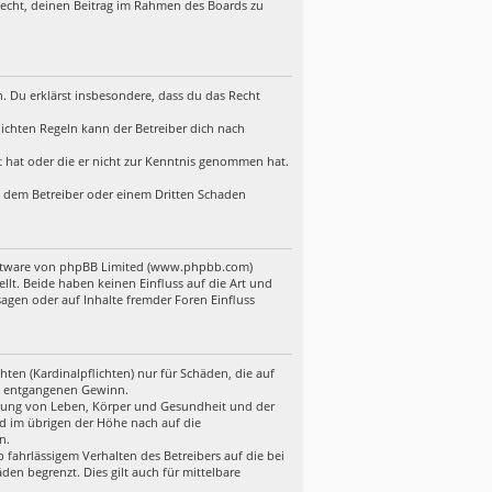
 Recht, deinen Beitrag im Rahmen des Boards zu
en. Du erklärst insbesondere, dass du das Recht
ichten Regeln kann der Betreiber dich nach
lt hat oder die er nicht zur Kenntnis genommen hat.
d, dem Betreiber oder einem Dritten Schaden
Software von phpBB Limited (www.phpbb.com)
t. Beide haben keinen Einfluss auf die Art und
gen oder auf Inhalte fremder Foren Einfluss
ten (Kardinalpflichten) nur für Schäden, die auf
ere entgangenen Gewinn.
etzung von Leben, Körper und Gesundheit und der
nd im übrigen der Höhe nach auf die
n.
fahrlässigem Verhalten des Betreibers auf die bei
en begrenzt. Dies gilt auch für mittelbare