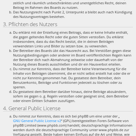
zeitlich und räumlich unbeschränktes und unentgeltliches Recht, deinen
Beitrag im Rahmen des Boards zu nutzen.
Das Nutzungsrecht nach Punkt 2, Unterpunkt a bleibt auch nach Kündigung
des Nutzungsvertrages bestehen.
3. Pflichten des Nutzers
Du erklärst mit der Erstellung eines Beitrags, dass er keine Inhalte enthält,
die gegen geltendes Recht oder die guten Sitten verstoßen. Du erklärst
insbesondere, dass du das Recht besitzt, die in deinen Beiträgen
verwendeten Links und Bilder zu setzen bzw. zu verwenden.
Der Betreiber des Boards übt das Hausrecht aus. Bei Verstößen gegen diese
Nutzungsbedingungen oder anderer im Board veröffentlichten Regeln kann
der Betreiber dich nach Abmahnung zeitweise oder dauerhaft von der
Nutzung dieses Boards ausschließen und dir ein Hausverbot erteilen.
Du nimmst zur Kenntnis, dass der Betreiber keine Verantwortung für die
Inhalte von Beiträgen übernimmt, die er nicht selbst erstellt hat oder die er
nicht zur Kenntnis genommen hat. Du gestattest dem Betreiber, dein
Benutzerkonto, Beiträge und Funktionen jederzeit zu löschen oder zu
sperren.
Du gestattest dem Betreiber darüber hinaus, deine Beiträge abzuändern,
sofern sie gegen o. g. Regeln verstoßen oder geeignet sind, dem Betreiber
oder einem Dritten Schaden zuzufügen.
4. General Public License
Du nimmst zur Kenntnis, dass es sich bei phpBB um eine unter der „
GNU General Public License v2
“ (GPL) bereitgestellten Foren-Software von
phpBB Limited (www.phpbb.com) handelt; deutschsprachige Informationen
werden durch die deutschsprachige Community unter www.phpbb.de zur
Verfügung gestellt. Beide haben keinen Einfluss auf die Art und Weise, wie