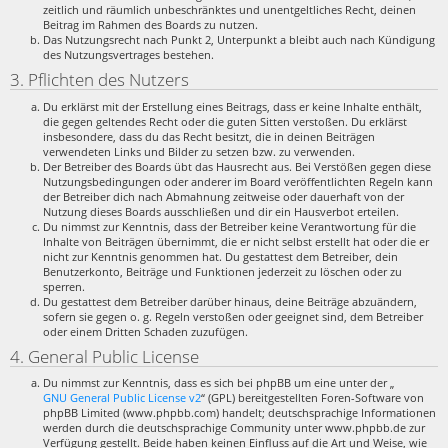
zeitlich und räumlich unbeschränktes und unentgeltliches Recht, deinen
Beitrag im Rahmen des Boards zu nutzen.
Das Nutzungsrecht nach Punkt 2, Unterpunkt a bleibt auch nach Kündigung
des Nutzungsvertrages bestehen.
3. Pflichten des Nutzers
Du erklärst mit der Erstellung eines Beitrags, dass er keine Inhalte enthält,
die gegen geltendes Recht oder die guten Sitten verstoßen. Du erklärst
insbesondere, dass du das Recht besitzt, die in deinen Beiträgen
verwendeten Links und Bilder zu setzen bzw. zu verwenden.
Der Betreiber des Boards übt das Hausrecht aus. Bei Verstößen gegen diese
Nutzungsbedingungen oder anderer im Board veröffentlichten Regeln kann
der Betreiber dich nach Abmahnung zeitweise oder dauerhaft von der
Nutzung dieses Boards ausschließen und dir ein Hausverbot erteilen.
Du nimmst zur Kenntnis, dass der Betreiber keine Verantwortung für die
Inhalte von Beiträgen übernimmt, die er nicht selbst erstellt hat oder die er
nicht zur Kenntnis genommen hat. Du gestattest dem Betreiber, dein
Benutzerkonto, Beiträge und Funktionen jederzeit zu löschen oder zu
sperren.
Du gestattest dem Betreiber darüber hinaus, deine Beiträge abzuändern,
sofern sie gegen o. g. Regeln verstoßen oder geeignet sind, dem Betreiber
oder einem Dritten Schaden zuzufügen.
4. General Public License
Du nimmst zur Kenntnis, dass es sich bei phpBB um eine unter der „
GNU General Public License v2
“ (GPL) bereitgestellten Foren-Software von
phpBB Limited (www.phpbb.com) handelt; deutschsprachige Informationen
werden durch die deutschsprachige Community unter www.phpbb.de zur
Verfügung gestellt. Beide haben keinen Einfluss auf die Art und Weise, wie