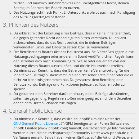
zeitlich und räumlich unbeschränktes und unentgeltliches Recht, deinen
Beitrag im Rahmen des Boards zu nutzen.
Das Nutzungsrecht nach Punkt 2, Unterpunkt a bleibt auch nach Kündigung
des Nutzungsvertrages bestehen.
3. Pflichten des Nutzers
Du erklärst mit der Erstellung eines Beitrags, dass er keine Inhalte enthält,
die gegen geltendes Recht oder die guten Sitten verstoßen. Du erklärst
insbesondere, dass du das Recht besitzt, die in deinen Beiträgen
verwendeten Links und Bilder zu setzen bzw. zu verwenden.
Der Betreiber des Boards übt das Hausrecht aus. Bei Verstößen gegen diese
Nutzungsbedingungen oder anderer im Board veröffentlichten Regeln kann
der Betreiber dich nach Abmahnung zeitweise oder dauerhaft von der
Nutzung dieses Boards ausschließen und dir ein Hausverbot erteilen.
Du nimmst zur Kenntnis, dass der Betreiber keine Verantwortung für die
Inhalte von Beiträgen übernimmt, die er nicht selbst erstellt hat oder die er
nicht zur Kenntnis genommen hat. Du gestattest dem Betreiber, dein
Benutzerkonto, Beiträge und Funktionen jederzeit zu löschen oder zu
sperren.
Du gestattest dem Betreiber darüber hinaus, deine Beiträge abzuändern,
sofern sie gegen o. g. Regeln verstoßen oder geeignet sind, dem Betreiber
oder einem Dritten Schaden zuzufügen.
4. General Public License
Du nimmst zur Kenntnis, dass es sich bei phpBB um eine unter der „
GNU General Public License v2
“ (GPL) bereitgestellten Foren-Software von
phpBB Limited (www.phpbb.com) handelt; deutschsprachige Informationen
werden durch die deutschsprachige Community unter www.phpbb.de zur
Verfügung gestellt. Beide haben keinen Einfluss auf die Art und Weise, wie