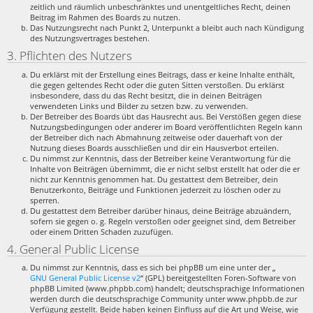
zeitlich und räumlich unbeschränktes und unentgeltliches Recht, deinen
Beitrag im Rahmen des Boards zu nutzen.
Das Nutzungsrecht nach Punkt 2, Unterpunkt a bleibt auch nach Kündigung
des Nutzungsvertrages bestehen.
3. Pflichten des Nutzers
Du erklärst mit der Erstellung eines Beitrags, dass er keine Inhalte enthält,
die gegen geltendes Recht oder die guten Sitten verstoßen. Du erklärst
insbesondere, dass du das Recht besitzt, die in deinen Beiträgen
verwendeten Links und Bilder zu setzen bzw. zu verwenden.
Der Betreiber des Boards übt das Hausrecht aus. Bei Verstößen gegen diese
Nutzungsbedingungen oder anderer im Board veröffentlichten Regeln kann
der Betreiber dich nach Abmahnung zeitweise oder dauerhaft von der
Nutzung dieses Boards ausschließen und dir ein Hausverbot erteilen.
Du nimmst zur Kenntnis, dass der Betreiber keine Verantwortung für die
Inhalte von Beiträgen übernimmt, die er nicht selbst erstellt hat oder die er
nicht zur Kenntnis genommen hat. Du gestattest dem Betreiber, dein
Benutzerkonto, Beiträge und Funktionen jederzeit zu löschen oder zu
sperren.
Du gestattest dem Betreiber darüber hinaus, deine Beiträge abzuändern,
sofern sie gegen o. g. Regeln verstoßen oder geeignet sind, dem Betreiber
oder einem Dritten Schaden zuzufügen.
4. General Public License
Du nimmst zur Kenntnis, dass es sich bei phpBB um eine unter der „
GNU General Public License v2
“ (GPL) bereitgestellten Foren-Software von
phpBB Limited (www.phpbb.com) handelt; deutschsprachige Informationen
werden durch die deutschsprachige Community unter www.phpbb.de zur
Verfügung gestellt. Beide haben keinen Einfluss auf die Art und Weise, wie