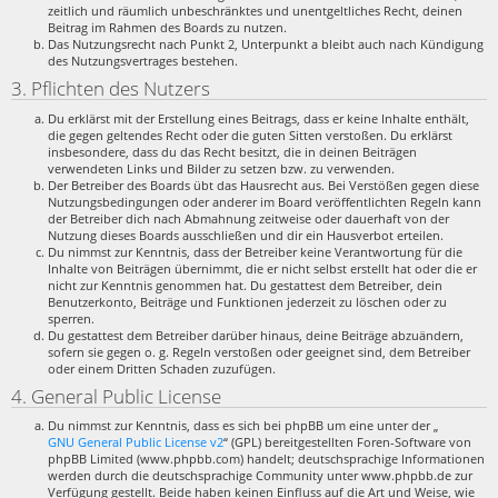
zeitlich und räumlich unbeschränktes und unentgeltliches Recht, deinen
Beitrag im Rahmen des Boards zu nutzen.
Das Nutzungsrecht nach Punkt 2, Unterpunkt a bleibt auch nach Kündigung
des Nutzungsvertrages bestehen.
3. Pflichten des Nutzers
Du erklärst mit der Erstellung eines Beitrags, dass er keine Inhalte enthält,
die gegen geltendes Recht oder die guten Sitten verstoßen. Du erklärst
insbesondere, dass du das Recht besitzt, die in deinen Beiträgen
verwendeten Links und Bilder zu setzen bzw. zu verwenden.
Der Betreiber des Boards übt das Hausrecht aus. Bei Verstößen gegen diese
Nutzungsbedingungen oder anderer im Board veröffentlichten Regeln kann
der Betreiber dich nach Abmahnung zeitweise oder dauerhaft von der
Nutzung dieses Boards ausschließen und dir ein Hausverbot erteilen.
Du nimmst zur Kenntnis, dass der Betreiber keine Verantwortung für die
Inhalte von Beiträgen übernimmt, die er nicht selbst erstellt hat oder die er
nicht zur Kenntnis genommen hat. Du gestattest dem Betreiber, dein
Benutzerkonto, Beiträge und Funktionen jederzeit zu löschen oder zu
sperren.
Du gestattest dem Betreiber darüber hinaus, deine Beiträge abzuändern,
sofern sie gegen o. g. Regeln verstoßen oder geeignet sind, dem Betreiber
oder einem Dritten Schaden zuzufügen.
4. General Public License
Du nimmst zur Kenntnis, dass es sich bei phpBB um eine unter der „
GNU General Public License v2
“ (GPL) bereitgestellten Foren-Software von
phpBB Limited (www.phpbb.com) handelt; deutschsprachige Informationen
werden durch die deutschsprachige Community unter www.phpbb.de zur
Verfügung gestellt. Beide haben keinen Einfluss auf die Art und Weise, wie