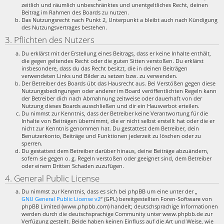
zeitlich und räumlich unbeschränktes und unentgeltliches Recht, deinen
Beitrag im Rahmen des Boards zu nutzen.
Das Nutzungsrecht nach Punkt 2, Unterpunkt a bleibt auch nach Kündigung
des Nutzungsvertrages bestehen.
3. Pflichten des Nutzers
Du erklärst mit der Erstellung eines Beitrags, dass er keine Inhalte enthält,
die gegen geltendes Recht oder die guten Sitten verstoßen. Du erklärst
insbesondere, dass du das Recht besitzt, die in deinen Beiträgen
verwendeten Links und Bilder zu setzen bzw. zu verwenden.
Der Betreiber des Boards übt das Hausrecht aus. Bei Verstößen gegen diese
Nutzungsbedingungen oder anderer im Board veröffentlichten Regeln kann
der Betreiber dich nach Abmahnung zeitweise oder dauerhaft von der
Nutzung dieses Boards ausschließen und dir ein Hausverbot erteilen.
Du nimmst zur Kenntnis, dass der Betreiber keine Verantwortung für die
Inhalte von Beiträgen übernimmt, die er nicht selbst erstellt hat oder die er
nicht zur Kenntnis genommen hat. Du gestattest dem Betreiber, dein
Benutzerkonto, Beiträge und Funktionen jederzeit zu löschen oder zu
sperren.
Du gestattest dem Betreiber darüber hinaus, deine Beiträge abzuändern,
sofern sie gegen o. g. Regeln verstoßen oder geeignet sind, dem Betreiber
oder einem Dritten Schaden zuzufügen.
4. General Public License
Du nimmst zur Kenntnis, dass es sich bei phpBB um eine unter der „
GNU General Public License v2
“ (GPL) bereitgestellten Foren-Software von
phpBB Limited (www.phpbb.com) handelt; deutschsprachige Informationen
werden durch die deutschsprachige Community unter www.phpbb.de zur
Verfügung gestellt. Beide haben keinen Einfluss auf die Art und Weise, wie