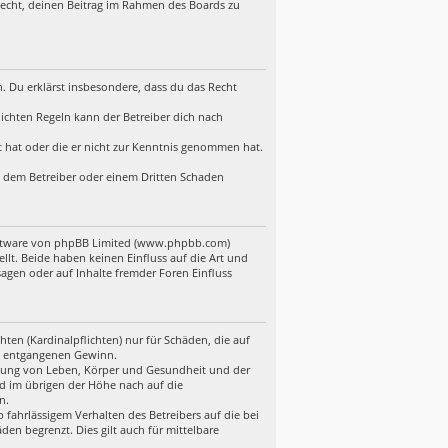
 Recht, deinen Beitrag im Rahmen des Boards zu
en. Du erklärst insbesondere, dass du das Recht
ichten Regeln kann der Betreiber dich nach
lt hat oder die er nicht zur Kenntnis genommen hat.
d, dem Betreiber oder einem Dritten Schaden
Software von phpBB Limited (www.phpbb.com)
t. Beide haben keinen Einfluss auf die Art und
gen oder auf Inhalte fremder Foren Einfluss
ten (Kardinalpflichten) nur für Schäden, die auf
ere entgangenen Gewinn.
etzung von Leben, Körper und Gesundheit und der
nd im übrigen der Höhe nach auf die
n.
fahrlässigem Verhalten des Betreibers auf die bei
en begrenzt. Dies gilt auch für mittelbare