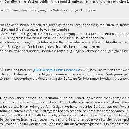
 dem Betreiber ein einfaches, zeitlich und räumlich unbeschränktes und unentgeltliches
 a bleibt auch nach Kündigung des Nutzungsvertrages bestehen.
, dass er keine Inhalte enthält, die gegen geltendes Recht oder die guten Sitten verstoß
 Links und Bilder zu setzen bzw. zu verwenden.
aus. Bei Verstößen gegen diese Nutzungsbedingungen oder anderer im Board veröffentl
 Nutzung dieses Boards ausschließen und dir ein Hausverbot erteilen.
eine Verantwortung für die Inhalte von Beiträgen übernimmt, die er nicht selbst erstel
nto, Beiträge und Funktionen jederzeit zu löschen oder zu sperren.
deine Beiträge abzuändern, sofern sie gegen o. g. Regeln verstoßen oder geeignet sin
pBB um eine unter der „
GNU General Public License v2
“ (GPL) bereitgestellten Foren-
rden durch die deutschsprachige Community unter www.phpbb.de zur Verfügung gestell
 können insbesondere die Verwendung der Software für bestimmte Zwecke nicht untersa
zung von Leben, Körper und Gesundheit und der Verletzung wesentlicher Vertragspflich
halten zurückzuführen sind. Dies gilt auch für mittelbare Folgeschäden wie insbesond
r bei vorsätzlichem oder grob fahrlässigem Verhalten oder bei Schäden aus der Verl
ardinalpflichten) auf die bei Vertragsschluss typischerweise vorhersehbaren Schäden u
enzt. Dies gilt auch für mittelbare Folgeschäden wie insbesondere entgangenen Gewin
r bei der Verletzung von Leben, Körper und Gesundheit oder vorsätzlichem oder grob 
en Schäden und im Übrigen der Höhe nach auf die vertragstypischen Durchschnittsschäd
.