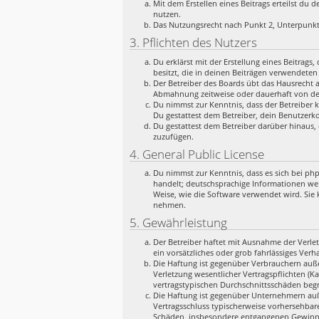
Mit dem Erstellen eines Beitrags erteilst du
nutzen.
Das Nutzungsrecht nach Punkt 2, Unterpunkt
3. Pflichten des Nutzers
Du erklärst mit der Erstellung eines Beitrags
besitzt, die in deinen Beiträgen verwendeten
Der Betreiber des Boards übt das Hausrecht 
Abmahnung zeitweise oder dauerhaft von der
Du nimmst zur Kenntnis, dass der Betreiber k
Du gestattest dem Betreiber, dein Benutzerko
Du gestattest dem Betreiber darüber hinaus, 
zuzufügen.
4. General Public License
Du nimmst zur Kenntnis, dass es sich bei ph
handelt; deutschsprachige Informationen we
Weise, wie die Software verwendet wird. Sie
nehmen.
5. Gewährleistung
Der Betreiber haftet mit Ausnahme der Verlet
ein vorsätzliches oder grob fahrlässiges Ver
Die Haftung ist gegenüber Verbrauchern auße
Verletzung wesentlicher Vertragspflichten (K
vertragstypischen Durchschnittsschäden begr
Die Haftung ist gegenüber Unternehmern auße
Vertragsschluss typischerweise vorhersehbar
Schäden, insbesondere entgangenen Gewinn