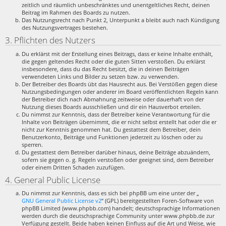
zeitlich und räumlich unbeschränktes und unentgeltliches Recht, deinen
Beitrag im Rahmen des Boards zu nutzen.
Das Nutzungsrecht nach Punkt 2, Unterpunkt a bleibt auch nach Kündigung
des Nutzungsvertrages bestehen.
3. Pflichten des Nutzers
Du erklärst mit der Erstellung eines Beitrags, dass er keine Inhalte enthält,
die gegen geltendes Recht oder die guten Sitten verstoßen. Du erklärst
insbesondere, dass du das Recht besitzt, die in deinen Beiträgen
verwendeten Links und Bilder zu setzen bzw. zu verwenden.
Der Betreiber des Boards übt das Hausrecht aus. Bei Verstößen gegen diese
Nutzungsbedingungen oder anderer im Board veröffentlichten Regeln kann
der Betreiber dich nach Abmahnung zeitweise oder dauerhaft von der
Nutzung dieses Boards ausschließen und dir ein Hausverbot erteilen.
Du nimmst zur Kenntnis, dass der Betreiber keine Verantwortung für die
Inhalte von Beiträgen übernimmt, die er nicht selbst erstellt hat oder die er
nicht zur Kenntnis genommen hat. Du gestattest dem Betreiber, dein
Benutzerkonto, Beiträge und Funktionen jederzeit zu löschen oder zu
sperren.
Du gestattest dem Betreiber darüber hinaus, deine Beiträge abzuändern,
sofern sie gegen o. g. Regeln verstoßen oder geeignet sind, dem Betreiber
oder einem Dritten Schaden zuzufügen.
4. General Public License
Du nimmst zur Kenntnis, dass es sich bei phpBB um eine unter der „
GNU General Public License v2
“ (GPL) bereitgestellten Foren-Software von
phpBB Limited (www.phpbb.com) handelt; deutschsprachige Informationen
werden durch die deutschsprachige Community unter www.phpbb.de zur
Verfügung gestellt. Beide haben keinen Einfluss auf die Art und Weise, wie