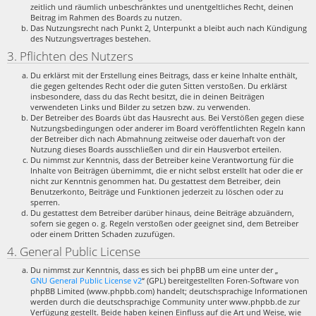
zeitlich und räumlich unbeschränktes und unentgeltliches Recht, deinen
Beitrag im Rahmen des Boards zu nutzen.
Das Nutzungsrecht nach Punkt 2, Unterpunkt a bleibt auch nach Kündigung
des Nutzungsvertrages bestehen.
3. Pflichten des Nutzers
Du erklärst mit der Erstellung eines Beitrags, dass er keine Inhalte enthält,
die gegen geltendes Recht oder die guten Sitten verstoßen. Du erklärst
insbesondere, dass du das Recht besitzt, die in deinen Beiträgen
verwendeten Links und Bilder zu setzen bzw. zu verwenden.
Der Betreiber des Boards übt das Hausrecht aus. Bei Verstößen gegen diese
Nutzungsbedingungen oder anderer im Board veröffentlichten Regeln kann
der Betreiber dich nach Abmahnung zeitweise oder dauerhaft von der
Nutzung dieses Boards ausschließen und dir ein Hausverbot erteilen.
Du nimmst zur Kenntnis, dass der Betreiber keine Verantwortung für die
Inhalte von Beiträgen übernimmt, die er nicht selbst erstellt hat oder die er
nicht zur Kenntnis genommen hat. Du gestattest dem Betreiber, dein
Benutzerkonto, Beiträge und Funktionen jederzeit zu löschen oder zu
sperren.
Du gestattest dem Betreiber darüber hinaus, deine Beiträge abzuändern,
sofern sie gegen o. g. Regeln verstoßen oder geeignet sind, dem Betreiber
oder einem Dritten Schaden zuzufügen.
4. General Public License
Du nimmst zur Kenntnis, dass es sich bei phpBB um eine unter der „
GNU General Public License v2
“ (GPL) bereitgestellten Foren-Software von
phpBB Limited (www.phpbb.com) handelt; deutschsprachige Informationen
werden durch die deutschsprachige Community unter www.phpbb.de zur
Verfügung gestellt. Beide haben keinen Einfluss auf die Art und Weise, wie