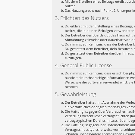
Mit dem Erstellen eines Beitrags erteilst du
nutzen.
Das Nutzungsrecht nach Punkt 2, Unterpunkt
3. Pflichten des Nutzers
Du erklärst mit der Erstellung eines Beitrags
besitzt, die in deinen Beiträgen verwendeten
Der Betreiber des Boards übt das Hausrecht 
Abmahnung zeitweise oder dauerhaft von der
Du nimmst zur Kenntnis, dass der Betreiber k
Du gestattest dem Betreiber, dein Benutzerko
Du gestattest dem Betreiber darüber hinaus, 
zuzufügen.
4. General Public License
Du nimmst zur Kenntnis, dass es sich bei ph
handelt; deutschsprachige Informationen we
Weise, wie die Software verwendet wird. Sie
nehmen.
5. Gewährleistung
Der Betreiber haftet mit Ausnahme der Verlet
ein vorsätzliches oder grob fahrlässiges Ver
Die Haftung ist gegenüber Verbrauchern auße
Verletzung wesentlicher Vertragspflichten (K
vertragstypischen Durchschnittsschäden begr
Die Haftung ist gegenüber Unternehmern auße
Vertragsschluss typischerweise vorhersehbar
Schäden, insbesondere entgangenen Gewinn