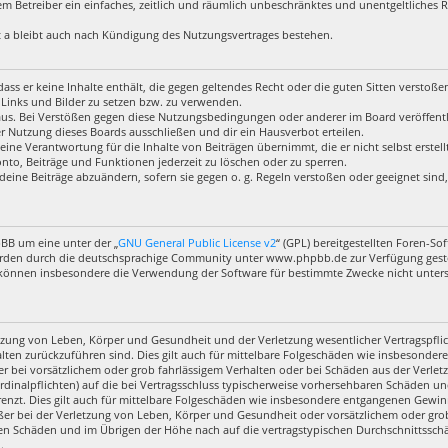
 dem Betreiber ein einfaches, zeitlich und räumlich unbeschränktes und unentgeltliches
 a bleibt auch nach Kündigung des Nutzungsvertrages bestehen.
, dass er keine Inhalte enthält, die gegen geltendes Recht oder die guten Sitten verstoß
 Links und Bilder zu setzen bzw. zu verwenden.
aus. Bei Verstößen gegen diese Nutzungsbedingungen oder anderer im Board veröffentl
 Nutzung dieses Boards ausschließen und dir ein Hausverbot erteilen.
eine Verantwortung für die Inhalte von Beiträgen übernimmt, die er nicht selbst erstel
nto, Beiträge und Funktionen jederzeit zu löschen oder zu sperren.
deine Beiträge abzuändern, sofern sie gegen o. g. Regeln verstoßen oder geeignet sin
pBB um eine unter der „
GNU General Public License v2
“ (GPL) bereitgestellten Foren-
rden durch die deutschsprachige Community unter www.phpbb.de zur Verfügung gestell
 können insbesondere die Verwendung der Software für bestimmte Zwecke nicht untersa
zung von Leben, Körper und Gesundheit und der Verletzung wesentlicher Vertragspflich
halten zurückzuführen sind. Dies gilt auch für mittelbare Folgeschäden wie insbesond
r bei vorsätzlichem oder grob fahrlässigem Verhalten oder bei Schäden aus der Verl
ardinalpflichten) auf die bei Vertragsschluss typischerweise vorhersehbaren Schäden u
enzt. Dies gilt auch für mittelbare Folgeschäden wie insbesondere entgangenen Gewin
r bei der Verletzung von Leben, Körper und Gesundheit oder vorsätzlichem oder grob 
en Schäden und im Übrigen der Höhe nach auf die vertragstypischen Durchschnittsschäd
.