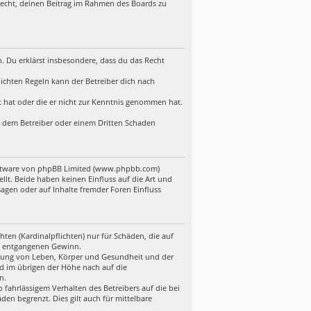
 Recht, deinen Beitrag im Rahmen des Boards zu
en. Du erklärst insbesondere, dass du das Recht
ichten Regeln kann der Betreiber dich nach
lt hat oder die er nicht zur Kenntnis genommen hat.
d, dem Betreiber oder einem Dritten Schaden
Software von phpBB Limited (www.phpbb.com)
t. Beide haben keinen Einfluss auf die Art und
gen oder auf Inhalte fremder Foren Einfluss
ten (Kardinalpflichten) nur für Schäden, die auf
ere entgangenen Gewinn.
etzung von Leben, Körper und Gesundheit und der
nd im übrigen der Höhe nach auf die
n.
fahrlässigem Verhalten des Betreibers auf die bei
en begrenzt. Dies gilt auch für mittelbare