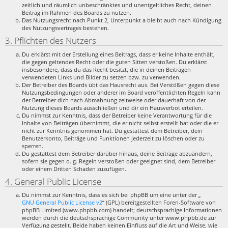
zeitlich und räumlich unbeschränktes und unentgeltliches Recht, deinen
Beitrag im Rahmen des Boards zu nutzen.
Das Nutzungsrecht nach Punkt 2, Unterpunkt a bleibt auch nach Kündigung
des Nutzungsvertrages bestehen.
3. Pflichten des Nutzers
Du erklärst mit der Erstellung eines Beitrags, dass er keine Inhalte enthält,
die gegen geltendes Recht oder die guten Sitten verstoßen. Du erklärst
insbesondere, dass du das Recht besitzt, die in deinen Beiträgen
verwendeten Links und Bilder zu setzen bzw. zu verwenden.
Der Betreiber des Boards übt das Hausrecht aus. Bei Verstößen gegen diese
Nutzungsbedingungen oder anderer im Board veröffentlichten Regeln kann
der Betreiber dich nach Abmahnung zeitweise oder dauerhaft von der
Nutzung dieses Boards ausschließen und dir ein Hausverbot erteilen.
Du nimmst zur Kenntnis, dass der Betreiber keine Verantwortung für die
Inhalte von Beiträgen übernimmt, die er nicht selbst erstellt hat oder die er
nicht zur Kenntnis genommen hat. Du gestattest dem Betreiber, dein
Benutzerkonto, Beiträge und Funktionen jederzeit zu löschen oder zu
sperren.
Du gestattest dem Betreiber darüber hinaus, deine Beiträge abzuändern,
sofern sie gegen o. g. Regeln verstoßen oder geeignet sind, dem Betreiber
oder einem Dritten Schaden zuzufügen.
4. General Public License
Du nimmst zur Kenntnis, dass es sich bei phpBB um eine unter der „
GNU General Public License v2
“ (GPL) bereitgestellten Foren-Software von
phpBB Limited (www.phpbb.com) handelt; deutschsprachige Informationen
werden durch die deutschsprachige Community unter www.phpbb.de zur
Verfügung gestellt. Beide haben keinen Einfluss auf die Art und Weise, wie