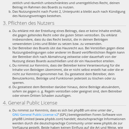
zeitlich und räumlich unbeschränktes und unentgeltliches Recht, deinen
Beitrag im Rahmen des Boards zu nutzen.
Das Nutzungsrecht nach Punkt 2, Unterpunkt a bleibt auch nach Kündigung
des Nutzungsvertrages bestehen.
3. Pflichten des Nutzers
Du erklärst mit der Erstellung eines Beitrags, dass er keine Inhalte enthält,
die gegen geltendes Recht oder die guten Sitten verstoßen. Du erklärst
insbesondere, dass du das Recht besitzt, die in deinen Beiträgen
verwendeten Links und Bilder zu setzen bzw. zu verwenden.
Der Betreiber des Boards übt das Hausrecht aus. Bei Verstößen gegen diese
Nutzungsbedingungen oder anderer im Board veröffentlichten Regeln kann
der Betreiber dich nach Abmahnung zeitweise oder dauerhaft von der
Nutzung dieses Boards ausschließen und dir ein Hausverbot erteilen.
Du nimmst zur Kenntnis, dass der Betreiber keine Verantwortung für die
Inhalte von Beiträgen übernimmt, die er nicht selbst erstellt hat oder die er
nicht zur Kenntnis genommen hat. Du gestattest dem Betreiber, dein
Benutzerkonto, Beiträge und Funktionen jederzeit zu löschen oder zu
sperren.
Du gestattest dem Betreiber darüber hinaus, deine Beiträge abzuändern,
sofern sie gegen o. g. Regeln verstoßen oder geeignet sind, dem Betreiber
oder einem Dritten Schaden zuzufügen.
4. General Public License
Du nimmst zur Kenntnis, dass es sich bei phpBB um eine unter der „
GNU General Public License v2
“ (GPL) bereitgestellten Foren-Software von
phpBB Limited (www.phpbb.com) handelt; deutschsprachige Informationen
werden durch die deutschsprachige Community unter www.phpbb.de zur
Verfügung gestellt. Beide haben keinen Einfluss auf die Art und Weise, wie