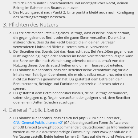
zeitlich und räumlich unbeschränktes und unentgeltliches Recht, deinen
Beitrag im Rahmen des Boards zu nutzen.
Das Nutzungsrecht nach Punkt 2, Unterpunkt a bleibt auch nach Kündigung
des Nutzungsvertrages bestehen.
3. Pflichten des Nutzers
Du erklärst mit der Erstellung eines Beitrags, dass er keine Inhalte enthält,
die gegen geltendes Recht oder die guten Sitten verstoßen. Du erklärst
insbesondere, dass du das Recht besitzt, die in deinen Beiträgen
verwendeten Links und Bilder zu setzen bzw. zu verwenden.
Der Betreiber des Boards übt das Hausrecht aus. Bei Verstößen gegen diese
Nutzungsbedingungen oder anderer im Board veröffentlichten Regeln kann
der Betreiber dich nach Abmahnung zeitweise oder dauerhaft von der
Nutzung dieses Boards ausschließen und dir ein Hausverbot erteilen.
Du nimmst zur Kenntnis, dass der Betreiber keine Verantwortung für die
Inhalte von Beiträgen übernimmt, die er nicht selbst erstellt hat oder die er
nicht zur Kenntnis genommen hat. Du gestattest dem Betreiber, dein
Benutzerkonto, Beiträge und Funktionen jederzeit zu löschen oder zu
sperren.
Du gestattest dem Betreiber darüber hinaus, deine Beiträge abzuändern,
sofern sie gegen o. g. Regeln verstoßen oder geeignet sind, dem Betreiber
oder einem Dritten Schaden zuzufügen.
4. General Public License
Du nimmst zur Kenntnis, dass es sich bei phpBB um eine unter der „
GNU General Public License v2
“ (GPL) bereitgestellten Foren-Software von
phpBB Limited (www.phpbb.com) handelt; deutschsprachige Informationen
werden durch die deutschsprachige Community unter www.phpbb.de zur
Verfügung gestellt. Beide haben keinen Einfluss auf die Art und Weise, wie