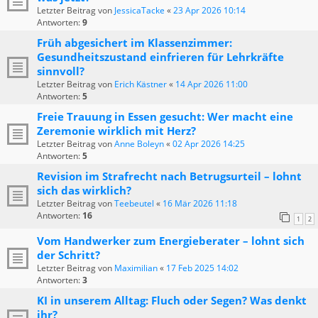
Letzter Beitrag von
JessicaTacke
«
23 Apr 2026 10:14
Antworten:
9
Früh abgesichert im Klassenzimmer:
Gesundheitszustand einfrieren für Lehrkräfte
sinnvoll?
Letzter Beitrag von
Erich Kästner
«
14 Apr 2026 11:00
Antworten:
5
Freie Trauung in Essen gesucht: Wer macht eine
Zeremonie wirklich mit Herz?
Letzter Beitrag von
Anne Boleyn
«
02 Apr 2026 14:25
Antworten:
5
Revision im Strafrecht nach Betrugsurteil – lohnt
sich das wirklich?
Letzter Beitrag von
Teebeutel
«
16 Mär 2026 11:18
Antworten:
16
1
2
Vom Handwerker zum Energieberater – lohnt sich
der Schritt?
Letzter Beitrag von
Maximilian
«
17 Feb 2025 14:02
Antworten:
3
KI in unserem Alltag: Fluch oder Segen? Was denkt
ihr?