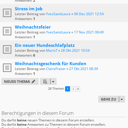
Antworten:
2
Stress im Job
Letzter Beitrag von
YvesSaintLaura
«
08 Dez 2021 12:54
Antworten:
1
Weihnachtsfeier
Letzter Beitrag von
YvesSaintLaura
«
17 Nov 2021 08:49
Antworten:
1
Ein neuer Hundeschlafplatz
Letzter Beitrag von
Mario7
«
28 Okt 2021 10:54
Antworten:
6
Weihnachtsgeschenk für Kunden
Letzter Beitrag von
ClaireFraser
«
27 Okt 2021 08:39
Antworten:
1
NEUES THEMA
28 Themen
1
2
NÄCHSTE
GEHE ZU
Berechtigungen in diesem Forum
Du darfst
keine
neuen Themen in diesem Forum erstellen.
Du darfst
keine
Antworten zu Themen in diesem Forum erstellen.