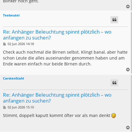
Blinker noch geht.
g
Teebeutel
Re: Anhänger Beleuchtung spinnt plötzlich – wo
anfangen zu suchen?
B
02 Jun 2026 14:18
e
i
Check auch nochmal die Birnen selbst. Klingt banal, aber hatte
t
schon Leute die alles auseinander genommen haben und am
r
a
Ende waren einfach nur beide Birnen durch.
g
CarstenStahl
Re: Anhänger Beleuchtung spinnt plötzlich – wo
anfangen zu suchen?
B
02 Jun 2026 15:10
e
i
Stimmt, doppelt kaputt kommt öfter vor als man denkt
t
r
a
g