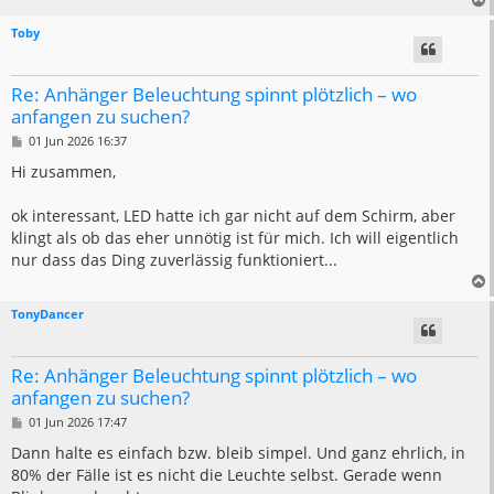
Toby
Re: Anhänger Beleuchtung spinnt plötzlich – wo
anfangen zu suchen?
B
01 Jun 2026 16:37
e
i
Hi zusammen,
t
r
a
ok interessant, LED hatte ich gar nicht auf dem Schirm, aber
g
klingt als ob das eher unnötig ist für mich. Ich will eigentlich
nur dass das Ding zuverlässig funktioniert...
TonyDancer
Re: Anhänger Beleuchtung spinnt plötzlich – wo
anfangen zu suchen?
B
01 Jun 2026 17:47
e
i
Dann halte es einfach bzw. bleib simpel. Und ganz ehrlich, in
t
80% der Fälle ist es nicht die Leuchte selbst. Gerade wenn
r
a