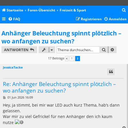
Startseite
Foren-Übersicht
Freizeit & Sport
FAQ
Registrieren
Anmelden
c
Anhänger Beleuchtung spinnt plötzlich –
wo anfangen zu suchen?
SUCHE
ERWEIT
ANTWORTEN
17 Beiträge
1
2
VORHERIGE
JessicaTacke
Re: Anhänger Beleuchtung spinnt plötzlich –
wo anfangen zu suchen?
B
01 Jun 2026 16:09
e
i
Hey, ja stimmt, bei mir war LED auch kurz Thema, hab’s dann
t
gelassen.
r
a
War mir zu viel Gefrickel für nen Anhänger den ich kaum
g
nutze