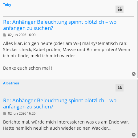
Toby
Re: Anhänger Beleuchtung spinnt plötzlich – wo
anfangen zu suchen?
B
02 Jun 2026 16:00
e
i
Alles klar, ich geh heute (oder am WE) mal systematisch ran:
t
Stecker check, Kabel prüfen, Masse und Birnen prüfen! Wenn
r
a
ich nix finde, meld ich mich wieder.
g
Danke euch schon mal !
Albatross
Re: Anhänger Beleuchtung spinnt plötzlich – wo
anfangen zu suchen?
B
02 Jun 2026 16:26
e
i
Berichte mal, würde mich interessieren was es am Ende war.
t
Hatte nämlich neulich auch wieder so nen Wackler…
r
a
g